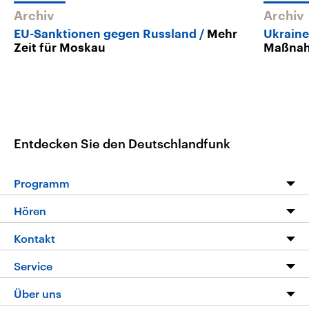
Archiv
Archiv
EU-Sanktionen gegen Russland
Mehr
Ukraine
Zeit für Moskau
Maßna
Entdecken Sie den Deutschlandfunk
Programm
Programm
Hören
Alle Sendungen
Livestream
Kontakt
Die Nachrichten
Audios
Hörerservice
Service
Nachrichtenleicht
Podcasts
Social Media
FAQ
Über uns
Neue Beiträge auf dlf.de
Deutschlandfunk App