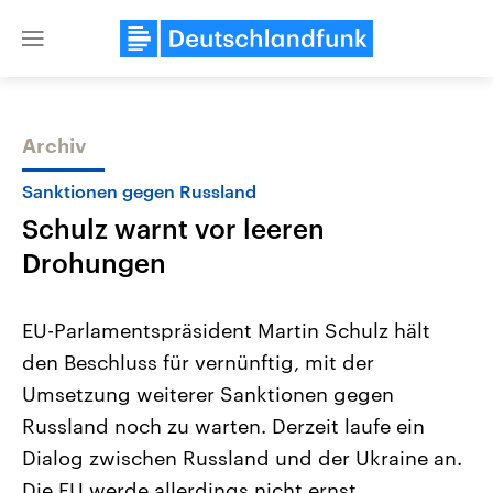
Close
menu
Archiv
Themen
Sanktionen gegen Russland
Schulz warnt vor leeren
Drohungen
EU-Parlamentspräsident Martin Schulz hält
den Beschluss für vernünftig, mit der
Landtagswahl Sachsen-Anhalt
USA
Umsetzung weiterer Sanktionen gegen
2026
Aktuelle Beiträge, Analys
Alle Informationen
Hintergründe
Russland noch zu warten. Derzeit laufe ein
Sachsen-Anhalt wählt am 6.
Wirtschaftlich und militäri
September 2026 einen neuen
gehören die Vereinigten S
Dialog zwischen Russland und der Ukraine an.
Landtag. Seit 2021 wird das
den mächtigsten Ländern 
Die EU werde allerdings nicht ernst
Bundesland von einer Koalition aus
mit großem Einfluss auf d