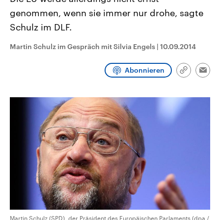
CDU, SPD und FDP regiert.-
aktuelle Weltgeschehen.
genommen, wenn sie immer nur drohe, sagte
Umfragen, Prognosen,
Wahlprogramme, aktuelle Berichte
Schulz im DLF.
Sendungen
Programm
Podcasts
und Hintergründe zu den Parteien
und Kandidaten der anstehenden
Wahl.
Martin Schulz im Gespräch mit Silvia Engels
|
10.09.2014
Audio-Archiv
Abonnieren
Link
Emai
kopieren/te
Martin Schulz (SPD), der Präsident des Europäischen Parlaments (dpa /