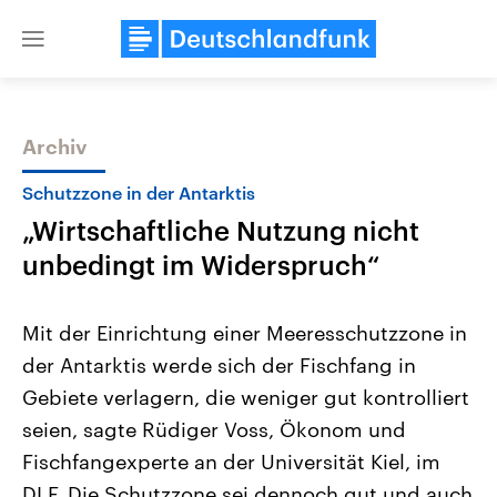
Close
menu
Archiv
Themen
Schutzzone in der Antarktis
„Wirtschaftliche Nutzung nicht
unbedingt im Widerspruch“
Mit der Einrichtung einer Meeresschutzzone in
der Antarktis werde sich der Fischfang in
Landtagswahl Sachsen-Anhalt
USA
Gebiete verlagern, die weniger gut kontrolliert
2026
Aktuelle Beiträge, Analys
Alle Informationen
Hintergründe
seien, sagte Rüdiger Voss, Ökonom und
Sachsen-Anhalt wählt am 6.
Wirtschaftlich und militäri
September 2026 einen neuen
gehören die Vereinigten S
Fischfangexperte an der Universität Kiel, im
Landtag. Seit 2021 wird das
den mächtigsten Ländern 
DLF. Die Schutzzone sei dennoch gut und auch
Bundesland von einer Koalition aus
mit großem Einfluss auf d