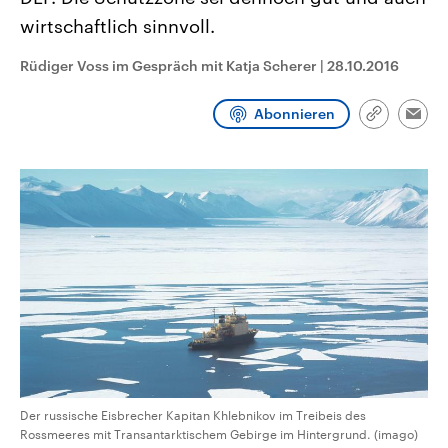
CDU, SPD und FDP regiert.-
aktuelle Weltgeschehen.
wirtschaftlich sinnvoll.
Umfragen, Prognosen,
Wahlprogramme, aktuelle Berichte
Sendungen
Programm
Podcasts
und Hintergründe zu den Parteien
Rüdiger Voss im Gespräch mit Katja Scherer
|
28.10.2016
und Kandidaten der anstehenden
Wahl.
Audio-Archiv
Abonnieren
Link
Emai
kopieren/te
Der russische Eisbrecher Kapitan Khlebnikov im Treibeis des
Rossmeeres mit Transantarktischem Gebirge im Hintergrund. (imago)