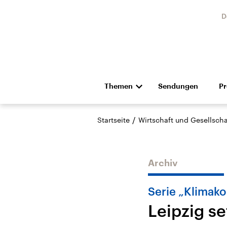
D
Themen
Sendungen
P
Die Nachrichten
Politik
/
Startseite
Wirtschaft und Gesellscha
Hörspiel und Feature
Musik
Archiv
Serie „Klimak
Leipzig s
Landtagswahl Sachsen-
USA
Anhalt 2026
Aktuel