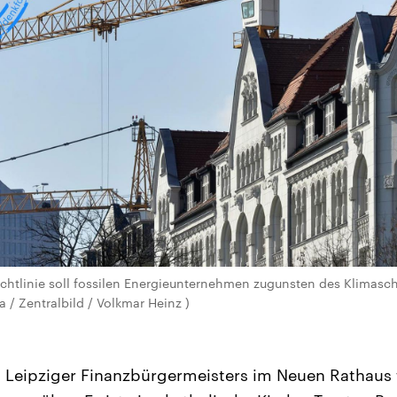
ichtlinie soll fossilen Energieunternehmen zugunsten des Klimasc
 / Zentralbild / Volkmar Heinz )
Leipziger Finanzbürgermeisters im Neuen Rathaus fä