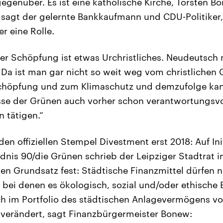
gegenüber. Es ist eine katholische Kirche, Torsten Bo
, sagt der gelernte Bankkaufmann und CDU-Politiker, 
r eine Rolle.
er Schöpfung ist etwas Urchristliches. Neudeutsch
. Da ist man gar nicht so weit weg vom christlichen
chöpfung und zum Klimaschutz und demzufolge ka
sse der Grünen auch vorher schon verantwortungsvo
 tätigen.“
n offiziellen Stempel Divestment erst 2018: Auf Init
dnis 90/die Grünen schrieb der Leipziger Stadtrat i
en Grundsatz fest: Städtische Finanzmittel dürfen n
, bei denen es ökologisch, sozial und/oder ethische
ch im Portfolio des städtischen Anlagevermögens vo
t verändert, sagt Finanzbürgermeister Bonew: