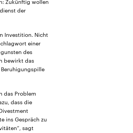
en: Zukünftig wollen
rdienst der
 Investition. Nicht
Schlagwort einer
zugunsten des
h bewirkt das
e Beruhigungspille
in das Problem
azu, dass die
 Divestment
ute ins Gespräch zu
itäten“, sagt