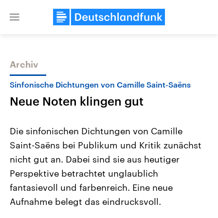
Close
menu
Archiv
Themen
Sinfonische Dichtungen von Camille Saint-Saëns
Neue Noten klingen gut
Die sinfonischen Dichtungen von Camille
Saint-Saëns bei Publikum und Kritik zunächst
nicht gut an. Dabei sind sie aus heutiger
Landtagswahl Sachsen-Anhalt
USA
Perspektive betrachtet unglaublich
2026
Aktuelle Beiträge, Analys
Alle Informationen
fantasievoll und farbenreich. Eine neue
Hintergründe
Sachsen-Anhalt wählt am 6.
Wirtschaftlich und militäri
Aufnahme belegt das eindrucksvoll.
September 2026 einen neuen
gehören die Vereinigten S
Landtag. Seit 2021 wird das
den mächtigsten Ländern 
Bundesland von einer Koalition aus
mit großem Einfluss auf d