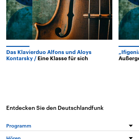
Das Klavierduo Alfons und Aloys
„Ifigeni
Kontarsky
Eine Klasse für sich
Außerge
Entdecken Sie den Deutschlandfunk
Programm
Programm
Hören