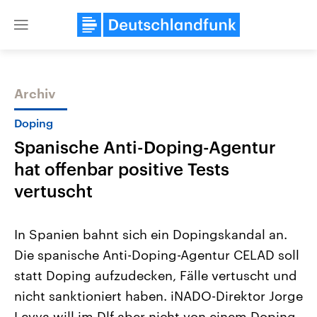
Close
menu
Archiv
Themen
Doping
Spanische Anti-Doping-Agentur
hat offenbar positive Tests
vertuscht
In Spanien bahnt sich ein Dopingskandal an.
Landtagswahl Sachsen-Anhalt
USA
Die spanische Anti-Doping-Agentur CELAD soll
2026
Aktuelle Beiträge, Analys
Alle Informationen
Hintergründe
statt Doping aufzudecken, Fälle vertuscht und
Sachsen-Anhalt wählt am 6.
Wirtschaftlich und militäri
September 2026 einen neuen
gehören die Vereinigten S
nicht sanktioniert haben. iNADO-Direktor Jorge
Landtag. Seit 2021 wird das
den mächtigsten Ländern 
Bundesland von einer Koalition aus
Levya will im Dlf aber nicht von einem Doping-
mit großem Einfluss auf d