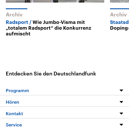
Archiv
Archiv
Radsport
Wie Jumbo-Visma mit
Staats
„totalem Radsport“ die Konkurrenz
Doping-
aufmischt
Entdecken Sie den Deutschlandfunk
Programm
Programm
Hören
Alle Sendungen
Livestream
Kontakt
Die Nachrichten
Audios
Hörerservice
Service
Nachrichtenleicht