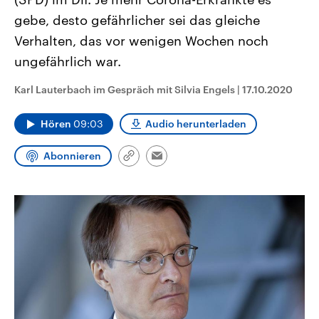
CDU, SPD und FDP regiert.-
aktuelle Weltgeschehen.
gebe, desto gefährlicher sei das gleiche
Umfragen, Prognosen,
Wahlprogramme, aktuelle Berichte
Verhalten, das vor wenigen Wochen noch
Sendungen
Programm
Podcasts
und Hintergründe zu den Parteien
und Kandidaten der anstehenden
ungefährlich war.
Wahl.
Audio-Archiv
Karl Lauterbach im Gespräch mit Silvia Engels
|
17.10.2020
Hören
09:03
Audio herunterladen
Abonnieren
Link
Email
kopieren/teilen