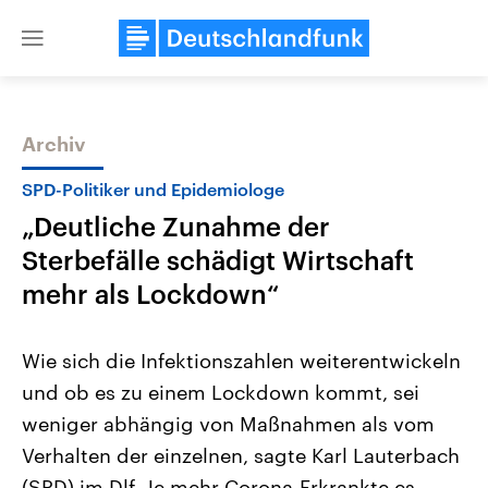
Close
menu
Archiv
Themen
SPD-Politiker und Epidemiologe
„Deutliche Zunahme der
Sterbefälle schädigt Wirtschaft
mehr als Lockdown“
Wie sich die Infektionszahlen weiterentwickeln
Landtagswahl Sachsen-Anhalt
USA
und ob es zu einem Lockdown kommt, sei
2026
Aktuelle Beiträge, Analys
Alle Informationen
Hintergründe
weniger abhängig von Maßnahmen als vom
Sachsen-Anhalt wählt am 6.
Wirtschaftlich und militäri
September 2026 einen neuen
gehören die Vereinigten S
Verhalten der einzelnen, sagte Karl Lauterbach
Landtag. Seit 2021 wird das
den mächtigsten Ländern 
Bundesland von einer Koalition aus
(SPD) im Dlf. Je mehr Corona-Erkrankte es
mit großem Einfluss auf d