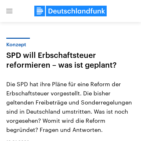
Close
menu
Konzept
Themen
SPD will Erbschaftsteuer
reformieren – was ist geplant?
Die SPD hat ihre Pläne für eine Reform der
Erbschaftsteuer vorgestellt. Die bisher
geltenden Freibeträge und Sonderregelungen
Landtagswahl Sachsen-Anhalt
USA
sind in Deutschland umstritten. Was ist noch
2026
Aktuelle Beiträge, Analys
vorgesehen? Womit wird die Reform
Alle Informationen
Hintergründe
Sachsen-Anhalt wählt am 6.
Wirtschaftlich und militäri
begründet? Fragen und Antworten.
September 2026 einen neuen
gehören die Vereinigten S
Landtag. Seit 2021 wird das
den mächtigsten Ländern 
Bundesland von einer Koalition aus
mit großem Einfluss auf d