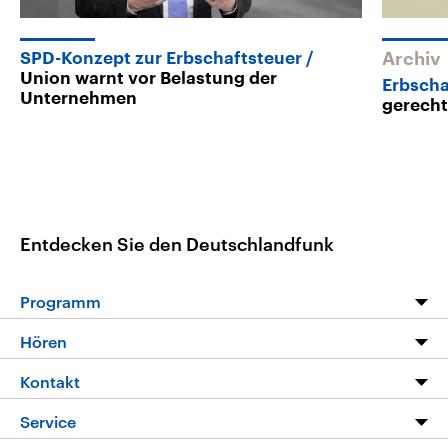
SPD-Konzept zur Erbschaftsteuer
Archiv
Union warnt vor Belastung der
Erbscha
Unternehmen
gerech
Entdecken Sie den Deutschlandfunk
Programm
Programm
Hören
Alle Sendungen
Livestream
Kontakt
Die Nachrichten
Audios
Hörerservice
Service
Nachrichtenleicht
Podcasts
Social Media