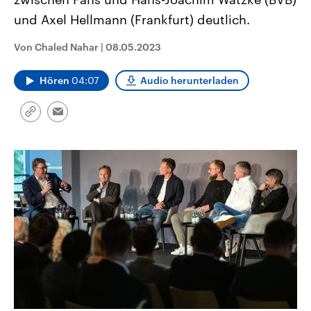
aktuelle Weltgeschehen.
Diese wird wie die Hisboll
und Axel Hellmann (Frankfurt) deutlich.
Libanon vom Iran unterstüt
Sendungen
Programm
Podcasts
Von Chaled Nahar
|
08.05.2023
Audio-Archiv
Hören
04:07
Audio herunterladen
Link
Email
kopieren/teilen