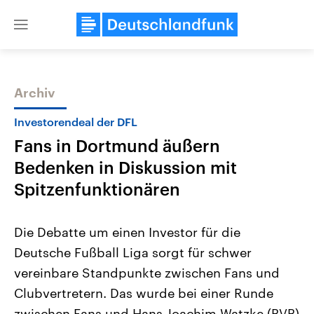
Close
menu
Archiv
Themen
Investorendeal der DFL
Fans in Dortmund äußern
Bedenken in Diskussion mit
Spitzenfunktionären
Die Debatte um einen Investor für die
USA
Nahostkonflikt
Deutsche Fußball Liga sorgt für schwer
Aktuelle Beiträge, Analysen und
Aktuelle Lage und Hinter
Der Überfall der palästine
Hintergründe
vereinbare Standpunkte zwischen Fans und
Wirtschaftlich und militärisch
Terrororganisation Hamas
gehören die Vereinigten Staaten zu
Oktober 2023 auf Israel ha
Clubvertretern. Das wurde bei einer Runde
den mächtigsten Ländern der Erde,
Region wieder die Gewalt 
mit großem Einfluss auf das
zwischen Fans und Hans-Joachim Watzke (BVB)
Israel möchte die Hamas z