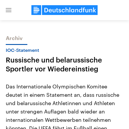
Close
menu
Archiv
Themen
IOC-Statement
Russische und belarussische
Sportler vor Wiedereinstieg
Das Internationale Olympischen Komitee
deutet in einem Statement an, dass russische
Landtagswahl Sachsen-Anhalt
USA
und belarussische Athletinnen und Athleten
2026
Aktuelle Beiträge, Analys
Alle Informationen
Hintergründe
unter strengen Auflagen bald wieder an
Sachsen-Anhalt wählt am 6.
Wirtschaftlich und militäri
September 2026 einen neuen
gehören die Vereinigten S
internationalen Wettbewerben teilnehmen
Landtag. Seit 2021 wird das
den mächtigsten Ländern 
könnten. Die UEFA fährt im Fußball einen
Bundesland von einer Koalition aus
mit großem Einfluss auf d