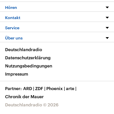
Programm
Hören
Alle Sendungen
Livestream
Kontakt
Die Nachrichten
Audios
Hörerservice
Service
Nachrichtenleicht
Podcasts
Social Media
FAQ
Über uns
Neue Beiträge auf dlf.de
Deutschlandfunk App
Newsletter
Deutschlandradio
Themen-Schwerpunkte
Nachrichten App
Deutschlandradio
Veranstaltungen
Presse
Frequenzen
Datenschutzerklärung
Musikliste
Ausbildung und Karriere
Nutzungsbedingungen
RSS
Transparenz
Impressum
Korrekturen
Barrierefreiheit
Partner
ARD
|
ZDF
|
Phoenix
|
arte
|
Chronik der Mauer
Deutschlandradio © 2026