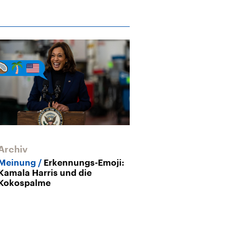
Archiv
Archiv
Meinung
Erkennungs-Emoji:
Sperrung von
Kamala Harris und die
Russlands näc
Kokospalme
im Streit um e
Propaganda