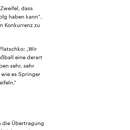
Zweifel, dass
folg haben kann“.
in Konkurrenz zu
Platschko: „Wir
ßball eine derart
ben sehr, sehr
wie es Springer
ifeln.“
h die Übertragung