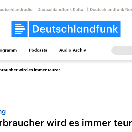
eutschlandradio
Deutschlandfunk Kultur
Deutschlandfunk No
rogramm
Podcasts
Audio-Archiv
Wirtschaft
Wissen
Kultur
Europa
Gesellschaf
rbraucher wird es immer teurer
ng
erbraucher wird es immer teu
Nahostkonflikt
Iran
le Beiträge,
Aktuelle Lage und
Aktuelle Lage und