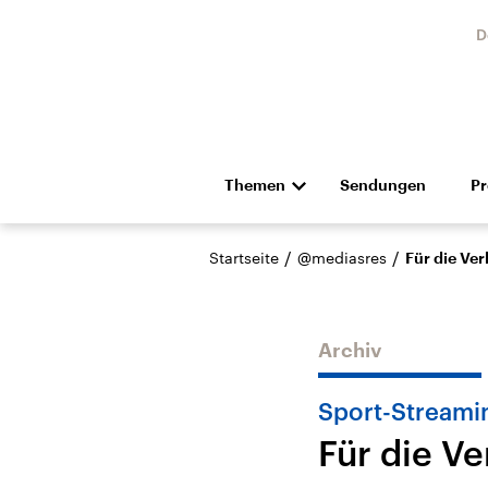
D
Themen
Sendungen
P
Die Nachrichten
Politik
/
/
Startseite
@mediasres
Für die Ve
Hörspiel und Feature
Musik
Archiv
Sport-Streami
Für die V
Landtagswahl Sachsen-
USA
Anhalt 2026
Aktuel