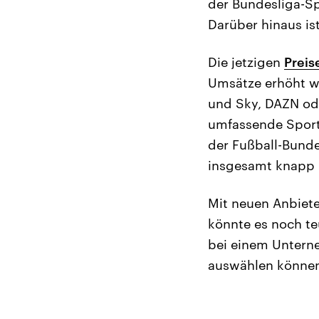
der Bundesliga-Sp
Darüber hinaus is
Die jetzigen
Preis
Umsätze erhöht we
und Sky, DAZN od
umfassende Sporta
der Fußball-Bund
insgesamt knapp 
Mit neuen Anbiet
könnte es noch te
bei einem Untern
auswählen könne