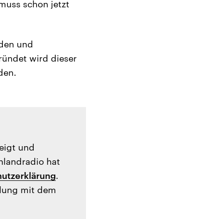
 muss schon jetzt
nden und
ründet wird dieser
den.
zeigt und
hlandradio hat
utzerklärung
.
tlung mit dem