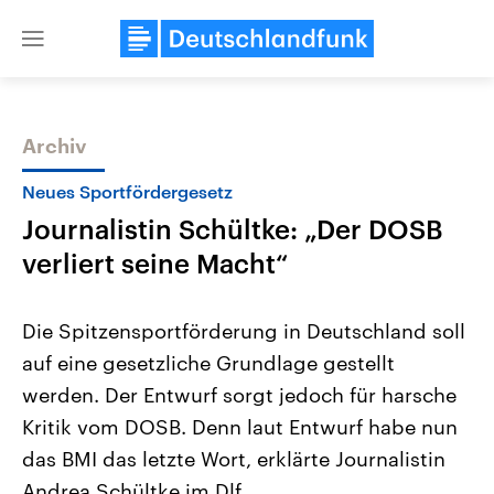
Close
menu
Archiv
Themen
Neues Sportfördergesetz
Journalistin Schültke: „Der DOSB
verliert seine Macht“
Die Spitzensportförderung in Deutschland soll
auf eine gesetzliche Grundlage gestellt
USA
Nahostkonflikt
werden. Der Entwurf sorgt jedoch für harsche
Aktuelle Beiträge, Analysen und
Aktuelle Lage und Hinter
Der Überfall der palästine
Hintergründe
Kritik vom DOSB. Denn laut Entwurf habe nun
Wirtschaftlich und militärisch
Terrororganisation Hamas
gehören die Vereinigten Staaten zu
Oktober 2023 auf Israel ha
das BMI das letzte Wort, erklärte Journalistin
den mächtigsten Ländern der Erde,
Region wieder die Gewalt 
Andrea Schültke im Dlf.
mit großem Einfluss auf das
Israel möchte die Hamas z