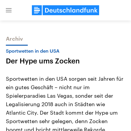
Close
menu
Archiv
Themen
Sportwetten in den USA
Der Hype ums Zocken
Sportwetten in den USA sorgen seit Jahren für
ein gutes Geschäft – nicht nur im
Spielerparadies Las Vegas, sonder seit der
Landtagswahl Sachsen-Anhalt
USA
Legalisierung 2018 auch in Städten wie
2026
Aktuelle Beiträge, Analys
Alle Informationen
Atlantic City. Der Stadt kommt der Hype um
Hintergründe
Sachsen-Anhalt wählt am 6.
Wirtschaftlich und militäri
Sportwetten sehr gelegen, denn Zocken
September 2026 einen neuen
gehören die Vereinigten S
Landtag. Seit 2021 wird das
den mächtigsten Ländern 
boomt und bricht mittlerweile Rekorde.
Bundesland von einer Koalition aus
mit großem Einfluss auf d