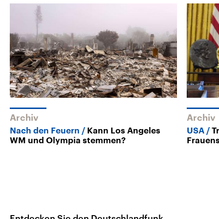
Archiv
Archiv
Nach den Feuern
Kann Los Angeles
USA
T
WM und Olympia stemmen?
Frauens
Entdecken Sie den Deutschlandfunk