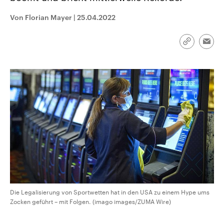
CDU, SPD und FDP regiert.-
aktuelle Weltgeschehen.
Umfragen, Prognosen,
Von Florian Mayer
|
25.04.2022
Wahlprogramme, aktuelle Berichte
Sendungen
Programm
Podcasts
und Hintergründe zu den Parteien
und Kandidaten der anstehenden
Link
Wahl.
Emai
kopieren/te
Audio-Archiv
Die Legalisierung von Sportwetten hat in den USA zu einem Hype ums
Zocken geführt – mit Folgen. (imago images/ZUMA Wire)