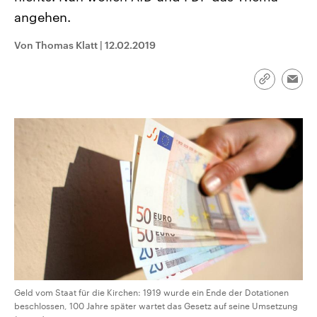
CDU, SPD und FDP regiert.-
aktuelle Weltgeschehen.
angehen.
Umfragen, Prognosen,
Wahlprogramme, aktuelle Berichte
Sendungen
Programm
Podcasts
und Hintergründe zu den Parteien
Von Thomas Klatt
|
12.02.2019
und Kandidaten der anstehenden
Wahl.
Audio-Archiv
Link
Emai
kopieren/te
Geld vom Staat für die Kirchen: 1919 wurde ein Ende der Dotationen
beschlossen, 100 Jahre später wartet das Gesetz auf seine Umsetzung