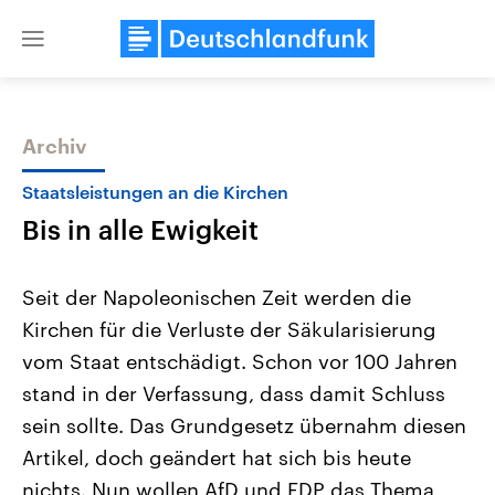
Close
menu
Archiv
Themen
Staatsleistungen an die Kirchen
Bis in alle Ewigkeit
Seit der Napoleonischen Zeit werden die
Kirchen für die Verluste der Säkularisierung
vom Staat entschädigt. Schon vor 100 Jahren
Landtagswahl Sachsen-Anhalt
USA
stand in der Verfassung, dass damit Schluss
2026
Aktuelle Beiträge, Analys
Alle Informationen
sein sollte. Das Grundgesetz übernahm diesen
Hintergründe
Sachsen-Anhalt wählt am 6.
Wirtschaftlich und militäri
Artikel, doch geändert hat sich bis heute
September 2026 einen neuen
gehören die Vereinigten S
Landtag. Seit 2021 wird das
den mächtigsten Ländern 
nichts. Nun wollen AfD und FDP das Thema
Bundesland von einer Koalition aus
mit großem Einfluss auf d