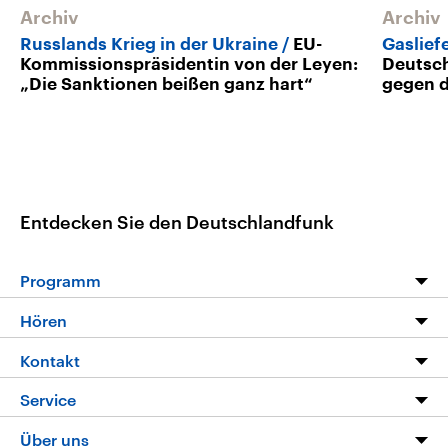
Archiv
Archiv
Russlands Krieg in der Ukraine
EU-
Gaslief
Kommissionspräsidentin von der Leyen:
Deutsch
„Die Sanktionen beißen ganz hart“
gegen d
Entdecken Sie den Deutschlandfunk
Programm
Programm
Hören
Alle Sendungen
Livestream
Kontakt
Die Nachrichten
Audios
Hörerservice
Service
Nachrichtenleicht
Podcasts
Social Media
FAQ
Über uns
Neue Beiträge auf dlf.de