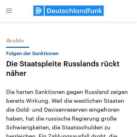
Close
menu
Archiv
Themen
Folgen der Sanktionen
Die Staatspleite Russlands rückt
näher
Die harten Sanktionen gegen Russland zeigen
bereits Wirkung. Weil die westlichen Staaten
Landtagswahl Sachsen-Anhalt
USA
die Gold- und Devisenreserven eingefroren
2026
Aktuelle Beiträge, Analys
Alle Informationen
Hintergründe
haben, hat die russische Regierung große
Sachsen-Anhalt wählt am 6.
Wirtschaftlich und militäri
September 2026 einen neuen
gehören die Vereinigten S
Schwierigkeiten, die Staatsschulden zu
Landtag. Seit 2021 wird das
den mächtigsten Ländern 
begleichen. Ein Zahlungsausfall droht, die
Bundesland von einer Koalition aus
mit großem Einfluss auf d