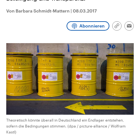
CDU, SPD und FDP regiert.-
aktuelle Weltgeschehen.
Umfragen, Prognosen,
Von Barbara Schmidt-Mattern
|
08.03.2017
Wahlprogramme, aktuelle Berichte
Sendungen
Programm
Podcasts
und Hintergründe zu den Parteien
und Kandidaten der anstehenden
Abonnieren
Link
Wahl.
Emai
kopieren/te
Audio-Archiv
Theoretisch könnte überall in Deutschland ein Endlager entstehen,
sofern die Bedingungen stimmen. (dpa / picture-alliance / Wolfram
Kastl)