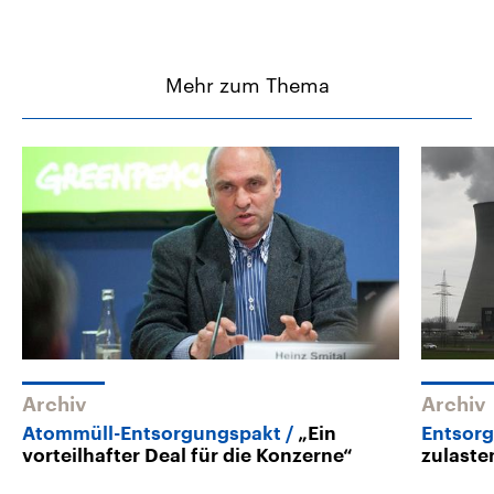
Mehr zum Thema
Archiv
Archiv
Atommüll-Entsorgungspakt
„Ein
Entsor
vorteilhafter Deal für die Konzerne“
zulaste