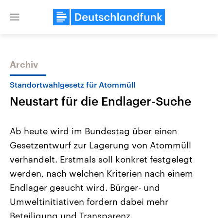
Close
menu
Archiv
Themen
Standortwahlgesetz für Atommüll
Neustart für die Endlager-Suche
Ab heute wird im Bundestag über einen
Gesetzentwurf zur Lagerung von Atommüll
verhandelt. Erstmals soll konkret festgelegt
Landtagswahl Sachsen-Anhalt
USA
werden, nach welchen Kriterien nach einem
2026
Aktuelle Beiträge, Analys
Alle Informationen
Endlager gesucht wird. Bürger- und
Hintergründe
Sachsen-Anhalt wählt am 6.
Wirtschaftlich und militäri
Umweltinitiativen fordern dabei mehr
September 2026 einen neuen
gehören die Vereinigten S
Landtag. Seit 2021 wird das
den mächtigsten Ländern 
Beteiligung und Transparenz.
Bundesland von einer Koalition aus
mit großem Einfluss auf d