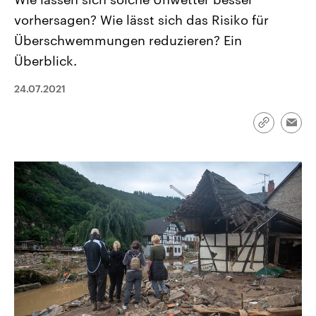
aktuelle Weltgeschehen.
Diese wird wie die Hisboll
vorhersagen? Wie lässt sich das Risiko für
Libanon vom Iran unterstüt
Überschwemmungen reduzieren? Ein
Sendungen
Programm
Podcasts
Überblick.
Audio-Archiv
24.07.2021
Link
Emai
kopieren/te