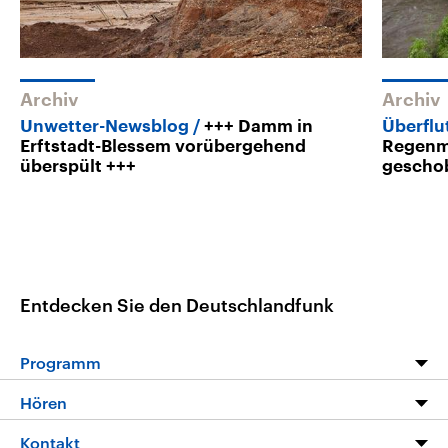
Archiv
Archiv
Unwetter-Newsblog
+++ Damm in
Überfl
Erftstadt-Blessem vorübergehend
Regenm
überspült +++
gescho
Entdecken Sie den Deutschlandfunk
Programm
Programm
Hören
Alle Sendungen
Livestream
Kontakt