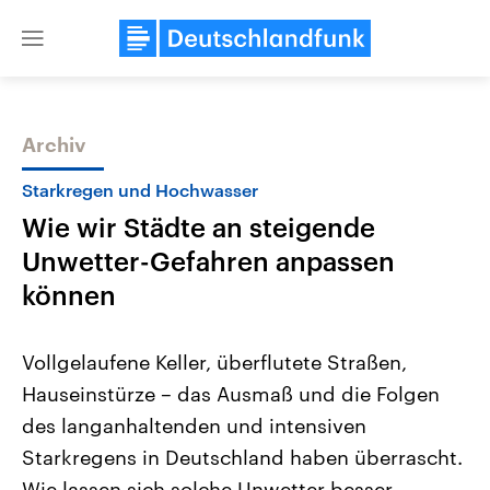
Close
menu
Archiv
Themen
Starkregen und Hochwasser
Wie wir Städte an steigende
Unwetter-Gefahren anpassen
können
Vollgelaufene Keller, überflutete Straßen,
USA
Nahostkonflikt
Hauseinstürze – das Ausmaß und die Folgen
Aktuelle Beiträge, Analysen und
Aktuelle Lage und Hinter
Der Überfall der palästine
Hintergründe
des langanhaltenden und intensiven
Wirtschaftlich und militärisch
Terrororganisation Hamas
gehören die Vereinigten Staaten zu
Oktober 2023 auf Israel ha
Starkregens in Deutschland haben überrascht.
den mächtigsten Ländern der Erde,
Region wieder die Gewalt 
mit großem Einfluss auf das
Wie lassen sich solche Unwetter besser
Israel möchte die Hamas z