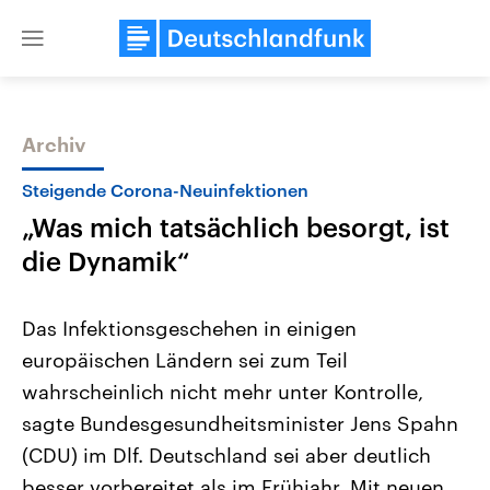
Close
menu
Archiv
Themen
Steigende Corona-Neuinfektionen
„Was mich tatsächlich besorgt, ist
die Dynamik“
Das Infektionsgeschehen in einigen
europäischen Ländern sei zum Teil
Landtagswahl Sachsen-Anhalt
USA
wahrscheinlich nicht mehr unter Kontrolle,
2026
Aktuelle Beiträge, Analys
Alle Informationen
Hintergründe
sagte Bundesgesundheitsminister Jens Spahn
Sachsen-Anhalt wählt am 6.
Wirtschaftlich und militäri
September 2026 einen neuen
gehören die Vereinigten S
(CDU) im Dlf. Deutschland sei aber deutlich
Landtag. Seit 2021 wird das
den mächtigsten Ländern 
besser vorbereitet als im Frühjahr. Mit neuen
Bundesland von einer Koalition aus
mit großem Einfluss auf d