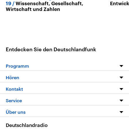
19
Wissenschaft, Gesellschaft,
Entwic
Wirtschaft und Zahlen
Entdecken Sie den Deutschlandfunk
Programm
Programm
Hören
Alle Sendungen
Livestream
Kontakt
Die Nachrichten
Audios
Hörerservice
Service
Nachrichtenleicht
Podcasts
Social Media
FAQ
Über uns
Neue Beiträge auf dlf.de
Deutschlandfunk App
Newsletter
Deutschlandradio
Themen-Schwerpunkte
Nachrichten App
Deutschlandradio
Veranstaltungen