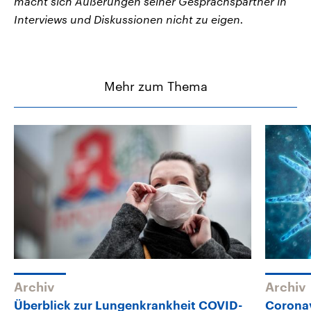
macht sich Äußerungen seiner Gesprächspartner in
Interviews und Diskussionen nicht zu eigen.
Mehr zum Thema
Archiv
Archiv
Überblick zur Lungenkrankheit COVID-
Corona