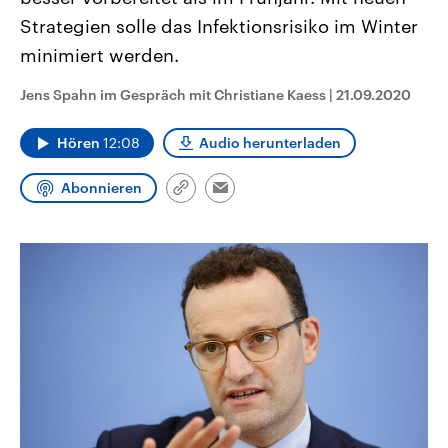
CDU, SPD und FDP regiert.-
aktuelle Weltgeschehen.
Strategien solle das Infektionsrisiko im Winter
Umfragen, Prognosen,
Wahlprogramme, aktuelle Berichte
minimiert werden.
Sendungen
Programm
Podcasts
und Hintergründe zu den Parteien
und Kandidaten der anstehenden
Wahl.
Jens Spahn im Gespräch mit Christiane Kaess
|
21.09.2020
Audio-Archiv
Hören
12:08
Audio herunterladen
Abonnieren
Link
Email
kopieren/teilen