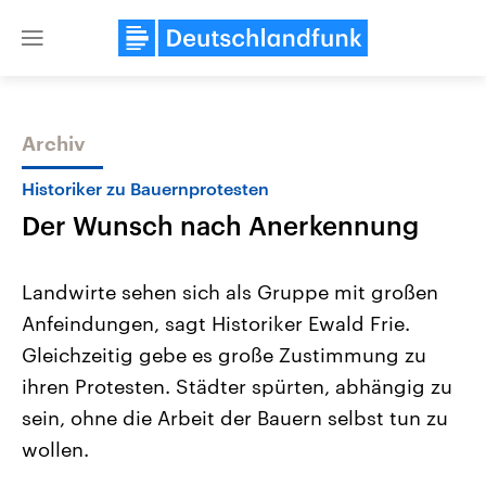
Close
menu
Archiv
Themen
Historiker zu Bauernprotesten
Der Wunsch nach Anerkennung
Landwirte sehen sich als Gruppe mit großen
Anfeindungen, sagt Historiker Ewald Frie.
Gleichzeitig gebe es große Zustimmung zu
Landtagswahl Sachsen-Anhalt
USA
ihren Protesten. Städter spürten, abhängig zu
2026
Aktuelle Beiträge, Analys
Alle Informationen
sein, ohne die Arbeit der Bauern selbst tun zu
Hintergründe
Sachsen-Anhalt wählt am 6.
Wirtschaftlich und militäri
wollen.
September 2026 einen neuen
gehören die Vereinigten S
Landtag. Seit 2021 wird das
den mächtigsten Ländern 
Bundesland von einer Koalition aus
mit großem Einfluss auf d