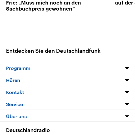
Frie: „Muss mich noch an den
auf der
Sachbuchpreis gewöhnen“
Entdecken Sie den Deutschlandfunk
Programm
Programm
Hören
Alle Sendungen
Livestream
Kontakt
Die Nachrichten
Audios
Hörerservice
Service
Nachrichtenleicht
Podcasts
Social Media
FAQ
Über uns
Neue Beiträge auf dlf.de
Deutschlandfunk App
Newsletter
Deutschlandradio
Themen-Schwerpunkte
Nachrichten App
Deutschlandradio
Veranstaltungen