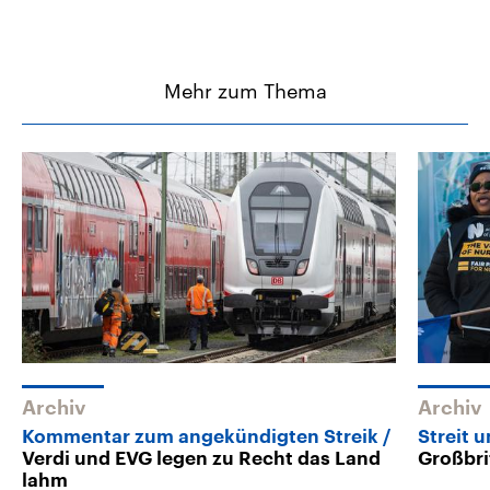
Mehr zum Thema
Archiv
Archiv
Kommentar zum angekündigten Streik
Streit 
Verdi und EVG legen zu Recht das Land
Großbri
lahm