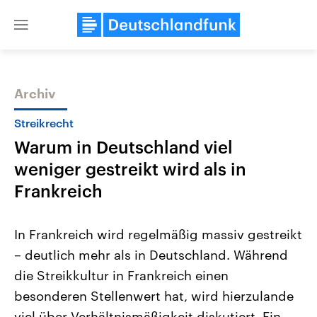
Close
menu
Archiv
Themen
Streikrecht
Warum in Deutschland viel
weniger gestreikt wird als in
Frankreich
In Frankreich wird regelmäßig massiv gestreikt
USA
Nahostkonflikt
– deutlich mehr als in Deutschland. Während
Aktuelle Beiträge, Analysen und
Aktuelle Lage und Hinter
Der Überfall der palästine
Hintergründe
die Streikkultur in Frankreich einen
Wirtschaftlich und militärisch
Terrororganisation Hamas
gehören die Vereinigten Staaten zu
Oktober 2023 auf Israel ha
besonderen Stellenwert hat, wird hierzulande
den mächtigsten Ländern der Erde,
Region wieder die Gewalt 
mit großem Einfluss auf das
viel über Verhältnismäßigkeit diskutiert. Ein
Israel möchte die Hamas z