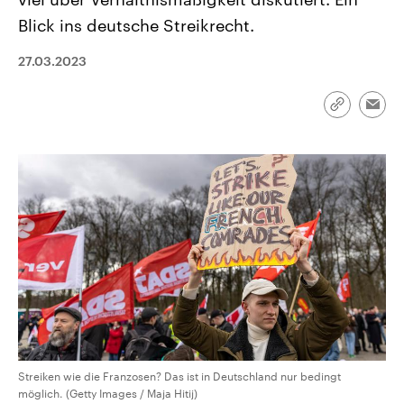
aktuelle Weltgeschehen.
Diese wird wie die Hisboll
Blick ins deutsche Streikrecht.
Libanon vom Iran unterstüt
Sendungen
Programm
Podcasts
27.03.2023
Audio-Archiv
Link
Emai
kopieren/te
Streiken wie die Franzosen? Das ist in Deutschland nur bedingt
möglich. (Getty Images / Maja Hitij)