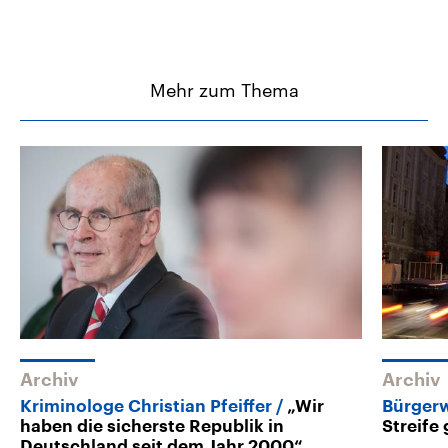
Mehr zum Thema
Archiv
Archiv
Kriminologe Christian Pfeiffer
„Wir
Bürger
haben die sicherste Republik in
Streife
Deutschland seit dem Jahr 2000“