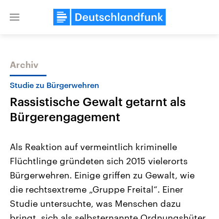
Close
menu
Archiv
Themen
Studie zu Bürgerwehren
Rassistische Gewalt getarnt als
Bürgerengagement
Als Reaktion auf vermeintlich kriminelle
Flüchtlinge gründeten sich 2015 vielerorts
Landtagswahl Sachsen-Anhalt
USA
Bürgerwehren. Einige griffen zu Gewalt, wie
2026
Aktuelle Beiträge, Analys
Alle Informationen
Hintergründe
die rechtsextreme „Gruppe Freital“. Einer
Sachsen-Anhalt wählt am 6.
Wirtschaftlich und militäri
September 2026 einen neuen
gehören die Vereinigten S
Studie untersuchte, was Menschen dazu
Landtag. Seit 2021 wird das
den mächtigsten Ländern 
bringt, sich als selbsternannte Ordnungshüter
Bundesland von einer Koalition aus
mit großem Einfluss auf d