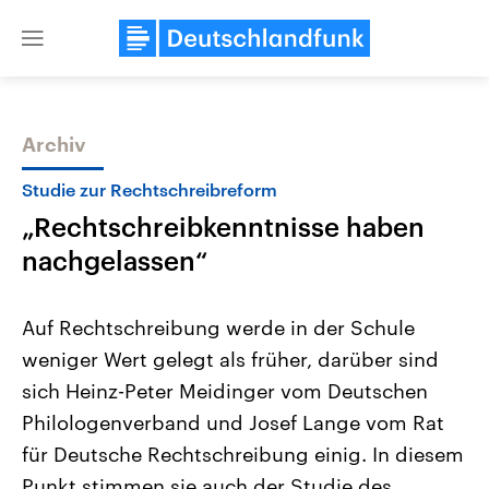
Close
menu
Archiv
Themen
Studie zur Rechtschreibreform
„Rechtschreibkenntnisse haben
nachgelassen“
Auf Rechtschreibung werde in der Schule
weniger Wert gelegt als früher, darüber sind
Landtagswahl Sachsen-Anhalt
USA
sich Heinz-Peter Meidinger vom Deutschen
2026
Aktuelle Beiträge, Analys
Alle Informationen
Hintergründe
Philologenverband und Josef Lange vom Rat
Sachsen-Anhalt wählt am 6.
Wirtschaftlich und militäri
September 2026 einen neuen
gehören die Vereinigten S
für Deutsche Rechtschreibung einig. In diesem
Landtag. Seit 2021 wird das
den mächtigsten Ländern 
Punkt stimmen sie auch der Studie des
Bundesland von einer Koalition aus
mit großem Einfluss auf d