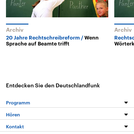
Archiv
Archiv
20 Jahre Rechtschreibreform
Wenn
Rechts
Sprache auf Beamte trifft
Wörterk
Entdecken Sie den Deutschlandfunk
Programm
Programm
Hören
Alle Sendungen
Livestream
Kontakt
Die Nachrichten