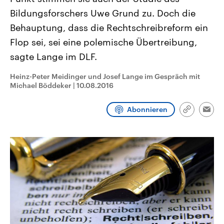
CDU, SPD und FDP regiert.-
aktuelle Weltgeschehen.
Bildungsforschers Uwe Grund zu. Doch die
Umfragen, Prognosen,
Wahlprogramme, aktuelle Berichte
Behauptung, dass die Rechtschreibreform ein
Sendungen
Programm
Podcasts
und Hintergründe zu den Parteien
und Kandidaten der anstehenden
Flop sei, sei eine polemische Übertreibung,
Wahl.
sagte Lange im DLF.
Audio-Archiv
Heinz-Peter Meidinger und Josef Lange im Gespräch mit
Michael Böddeker
|
10.08.2016
Abonnieren
Link
Emai
kopieren/te