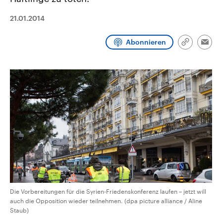
CDU, SPD und FDP regiert.-
aktuelle Weltgeschehen.
Umfragen, Prognosen,
21.01.2014
Wahlprogramme, aktuelle Berichte
Sendungen
Programm
Podcasts
und Hintergründe zu den Parteien
und Kandidaten der anstehenden
Abonnieren
Wahl.
Link
Emai
kopieren/te
Audio-Archiv
Die Vorbereitungen für die Syrien-Friedenskonferenz laufen – jetzt will
auch die Opposition wieder teilnehmen. (dpa picture alliance / Aline
Staub)