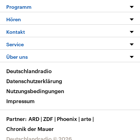
Programm
Programm
Hören
Alle Sendungen
Livestream
Kontakt
Die Nachrichten
Audios
Hörerservice
Service
Nachrichtenleicht
Podcasts
Social Media
FAQ
Über uns
Neue Beiträge auf dlf.de
Deutschlandfunk App
Newsletter
Deutschlandradio
Themen-Schwerpunkte
Nachrichten App
Deutschlandradio
Veranstaltungen
Presse
Frequenzen
Datenschutzerklärung
Musikliste
Ausbildung und Karriere
Nutzungsbedingungen
RSS
Transparenz
Impressum
Korrekturen
Barrierefreiheit
Partner
ARD
|
ZDF
|
Phoenix
|
arte
|
Chronik der Mauer
Deutschlandradio © 2026