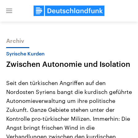
Close
menu
Archiv
Themen
Syrische Kurden
Zwischen Autonomie und Isolation
Seit den türkischen Angriffen auf den
Nordosten Syriens bangt die kurdisch geführte
Autonomieverwaltung um ihre politische
USA
Nahostkonflikt
Zukunft. Ganze Gebiete stehen unter der
Aktuelle Beiträge, Analysen und
Aktuelle Lage und Hinter
Der Überfall der palästine
Hintergründe
Kontrolle pro-türkischer Milizen. Immerhin: Die
Wirtschaftlich und militärisch
Terrororganisation Hamas
Angst bringt frischen Wind in die
gehören die Vereinigten Staaten zu
Oktober 2023 auf Israel ha
den mächtigsten Ländern der Erde,
Region wieder die Gewalt 
Verhandlungen zwischen den kurdischen
mit großem Einfluss auf das
Israel möchte die Hamas z