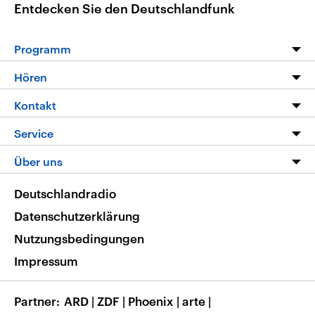
Entdecken Sie den Deutschlandfunk
Programm
Programm
Hören
Alle Sendungen
Livestream
Kontakt
Die Nachrichten
Audios
Hörerservice
Service
Nachrichtenleicht
Podcasts
Social Media
FAQ
Über uns
Neue Beiträge auf dlf.de
Deutschlandfunk App
Newsletter
Deutschlandradio
Themen-Schwerpunkte
Nachrichten App
Deutschlandradio
Veranstaltungen
Presse
Frequenzen
Datenschutzerklärung
Musikliste
Ausbildung und Karriere
Nutzungsbedingungen
RSS
Transparenz
Impressum
Korrekturen
Barrierefreiheit
Partner
ARD
|
ZDF
|
Phoenix
|
arte
|