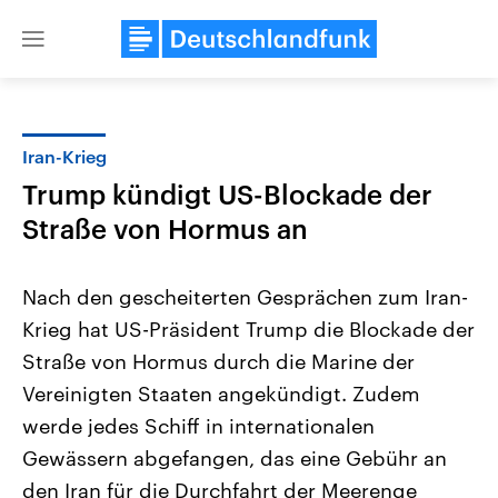
Close
menu
Iran-Krieg
Themen
Trump kündigt US-Blockade der
Straße von Hormus an
Nach den gescheiterten Gesprächen zum Iran-
Krieg hat US-Präsident ‌Trump ⁠die Blockade der
Straße von Hormus durch die Marine der
Landtagswahl Sachsen-Anhalt
USA
Vereinigten Staaten ⁠angekündigt. Zudem
2026
Aktuelle Beiträge, Analys
⁠werde jedes ⁠Schiff ⁠in internationalen
Alle Informationen
Hintergründe
Sachsen-Anhalt wählt am 6.
Wirtschaftlich und militäri
‌Gewässern abgefangen, das eine ​Gebühr an
September 2026 einen neuen
gehören die Vereinigten S
Landtag. Seit 2021 wird das
den mächtigsten Ländern 
den Iran für ​die Durchfahrt ‌der Meerenge
Bundesland von einer Koalition aus
mit großem Einfluss auf d