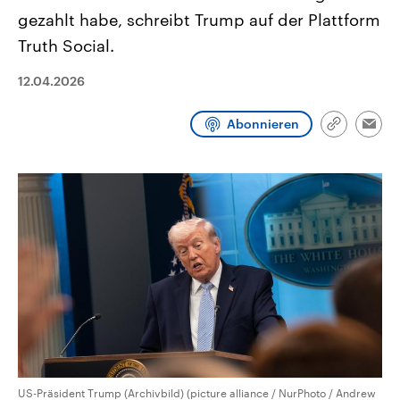
CDU, SPD und FDP regiert.-
aktuelle Weltgeschehen.
gezahlt habe, schreibt Trump auf der Plattform
Umfragen, Prognosen,
Wahlprogramme, aktuelle Berichte
‌Truth ‌Social.
Sendungen
Programm
Podcasts
und Hintergründe zu den Parteien
und Kandidaten der anstehenden
12.04.2026
Wahl.
Audio-Archiv
Abonnieren
Link
Emai
kopieren/te
US-Präsident Trump (Archivbild) (picture alliance / NurPhoto / Andrew