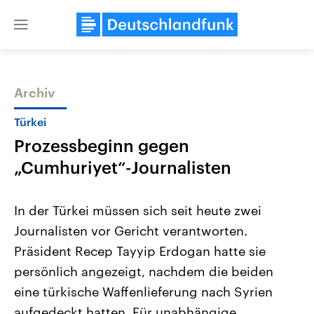
Close
menu
Archiv
Themen
Türkei
Prozessbeginn gegen
„Cumhuriyet“-Journalisten
In der Türkei müssen sich seit heute zwei
Journalisten vor Gericht verantworten.
Landtagswahl Sachsen-Anhalt
USA
Präsident Recep Tayyip Erdogan hatte sie
2026
Aktuelle Beiträge, Analys
Alle Informationen
Hintergründe
persönlich angezeigt, nachdem die beiden
Sachsen-Anhalt wählt am 6.
Wirtschaftlich und militäri
September 2026 einen neuen
gehören die Vereinigten S
eine türkische Waffenlieferung nach Syrien
Landtag. Seit 2021 wird das
den mächtigsten Ländern 
aufgedeckt hatten. Für unabhängige
Bundesland von einer Koalition aus
mit großem Einfluss auf d