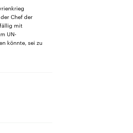
rienkrieg
 der Chef der
ällig mit
 im UN-
en könnte, sei zu