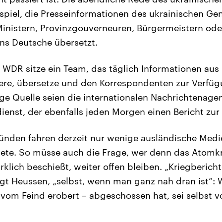
spiel, die Presseinformationen des ukrainischen Gen
inistern, Provinzgouverneuren, Bürgermeistern od
 ins Deutsche übersetzt.
 WDR sitze ein Team, das täglich Informationen aus
ere, übersetze und den Korrespondenten zur Verfügu
ige Quelle seien die internationalen Nachrichtenage
enst, der ebenfalls jeden Morgen einen Bericht zur 
ünden fahren derzeit nur wenige ausländische Medie
te. So müsse auch die Frage, wer denn das Atomkr
klich beschießt, weiter offen bleiben. „Kriegbericht
t Heussen, „selbst, wenn man ganz nah dran ist“: 
vom Feind erobert – abgeschossen hat, sei selbst v