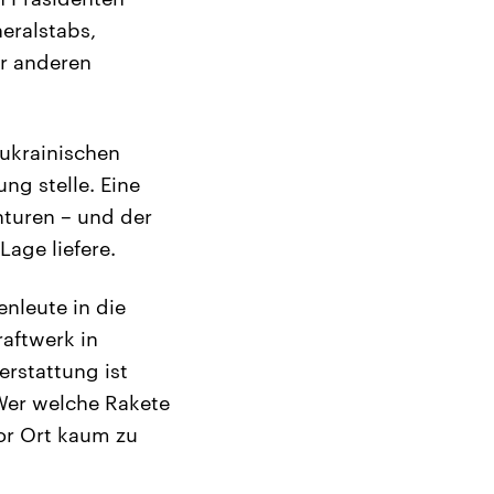
eralstabs,
er anderen
 ukrainischen
ng stelle. Eine
nturen – und der
Lage liefere.
nleute in die
aftwerk in
erstattung ist
Wer welche Rakete
or Ort kaum zu