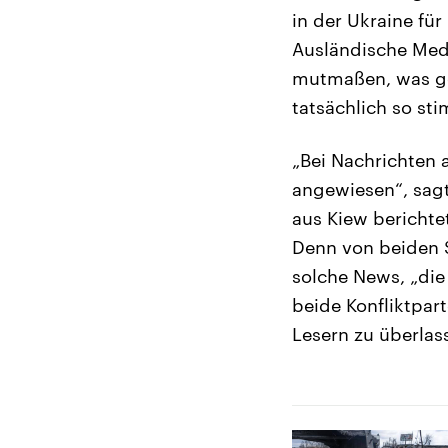
in der Ukraine fü
Ausländische Medi
mutmaßen, was ge
tatsächlich so st
„Bei Nachrichten 
angewiesen“, sag
aus Kiew berichte
Denn von beiden S
solche News, „die 
beide Konfliktpar
Lesern zu überlas