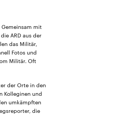
w. Gemeinsam mit
r die ARD aus der
len das Militär,
hnell Fotos und
m Militär. Oft
ter der Orte in den
n Kolleginen und
n den umkämpften
egsreporter, die