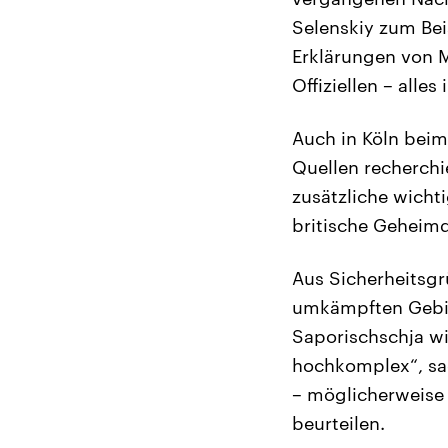
Selenskiy zum Bei
Erklärungen von M
Offiziellen – alles
Auch in Köln beim
Quellen recherchi
zusätzliche wicht
britische Geheimdi
Aus Sicherheitsgr
umkämpften Gebie
Saporischschja wir
hochkomplex“, sag
– möglicherweise 
beurteilen.