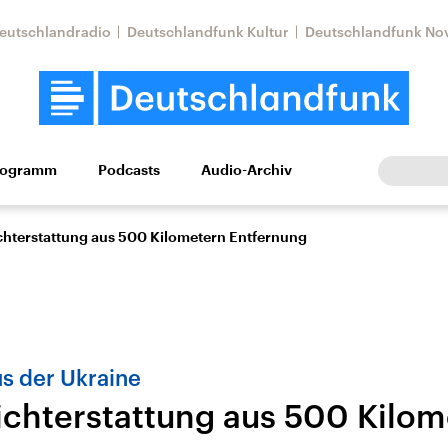
eutschlandradio
Deutschlandfunk Kultur
Deutschlandfunk No
rogramm
Podcasts
Audio-Archiv
Wirtschaft
Wissen
Kultur
Europa
Gesellschaf
chterstattung aus 500 Kilometern Entfernung
s der Ukraine
ichterstattung aus 500 Kilom
Nahostkonflikt
Iran
le Beiträge,
Aktuelle Lage und
Aktuelle Lage und