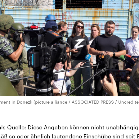
ement in Donezk (picture alliance / ASSOCIATED PRESS / Uncredite
 als Quelle: Diese Angaben können nicht unabhängig
ß so oder ähnlich lautendene Einschübe sind seit 