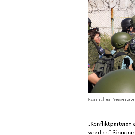
Russisches Pressestat
„Konfliktparteien
werden.“ Sinngemä