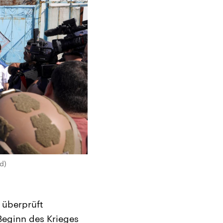
d)
 überprüft
Beginn des Krieges