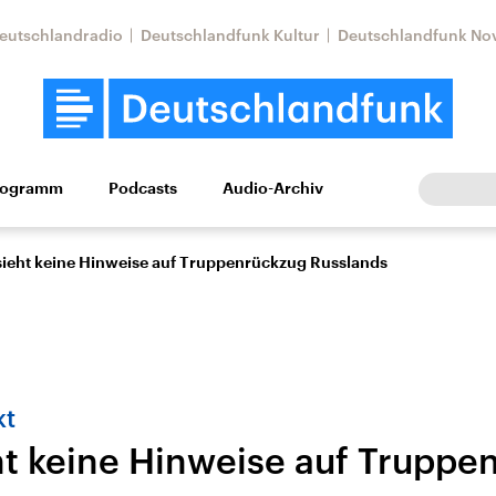
eutschlandradio
Deutschlandfunk Kultur
Deutschlandfunk No
rogramm
Podcasts
Audio-Archiv
Wirtschaft
Wissen
Kultur
Europa
Gesellschaf
ieht keine Hinweise auf Truppenrückzug Russlands
kt
t keine Hinweise auf Truppe
Nahostkonflikt
Iran
le Beiträge,
Aktuelle Lage und
Aktuelle Lage und