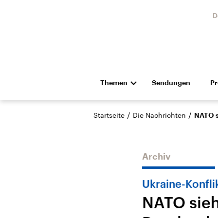
D
Themen
Sendungen
P
Die Nachrichten
Politik
/
/
Startseite
Die Nachrichten
NATO s
Hörspiel und Feature
Musik
Archiv
Ukraine-Konfli
NATO sieh
Landtagswahl Sachsen-
USA
Anhalt 2026
Aktuel