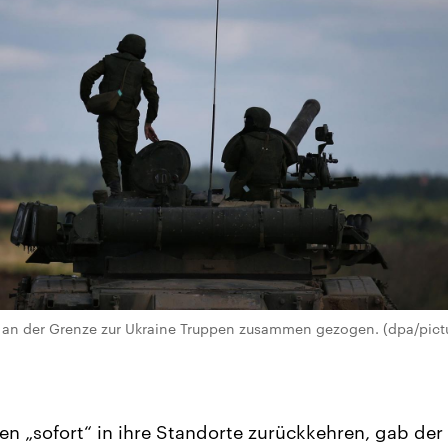
 an der Grenze zur Ukraine Truppen zusammen gezogen. (dpa/pictu
ten „sofort“ in ihre Standorte zurückkehren, gab der