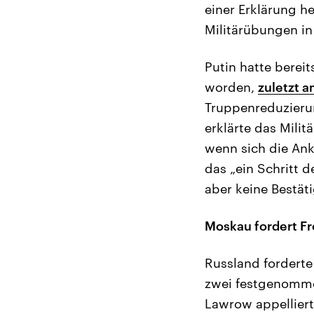
einer Erklärung h
Militärübungen in
Putin hatte bereit
worden,
zuletzt a
Truppenreduzierun
erklärte das Mili
wenn sich die Ank
das „ein Schritt 
aber keine Bestät
Moskau fordert Fr
Russland forderte
zwei festgenomme
Lawrow appelliert