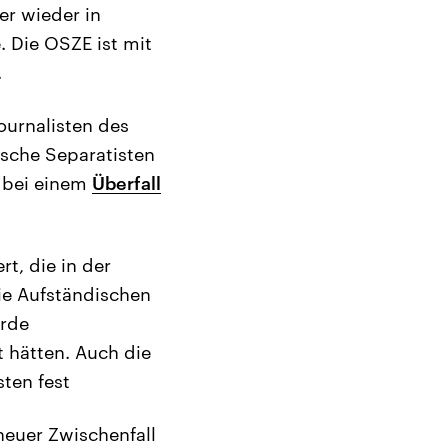
er wieder in
 Die OSZE ist mit
.
ournalisten des
ische Separatisten
h bei einem
Überfall
t, die in der
ie Aufständischen
arde
 hätten. Auch die
sten fest
neuer Zwischenfall