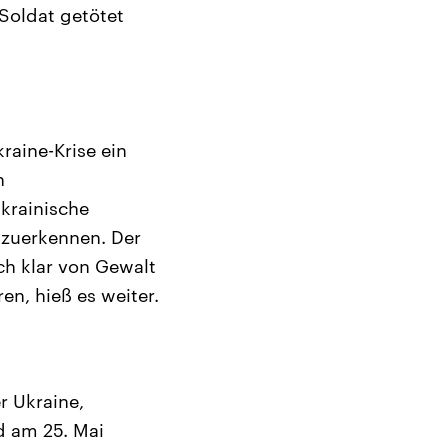
 Soldat getötet
raine-Krise ein
n
ukrainische
nzuerkennen. Der
ch klar von Gewalt
en, hieß es weiter.
r Ukraine,
d am 25. Mai