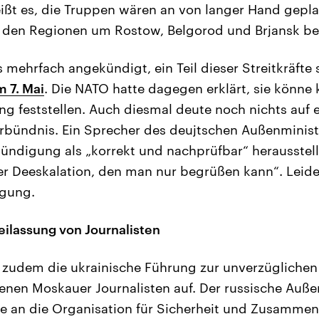
eißt es, die Truppen wären an von langer Hand gepl
 den Regionen um Rostow, Belgorod und Brjansk be
s mehrfach angekündigt, ein Teil dieser Streitkräft
m 7. Mai
. Die NATO hatte dagegen erklärt, sie könne 
g feststellen. Auch diesmal deute noch nichts auf 
tärbündnis. Ein Sprecher des deujtschen Außenminist
ündigung als „korrekt und nachprüfbar“ herausstell
der Deeskalation, den man nur begrüßen kann“. Leide
igung.
eilassung von Journalisten
 zudem die ukrainische Führung zur unverzüglichen
nen Moskauer Journalisten auf. Der russische Auße
e an die Organisation für Sicherheit und Zusammen