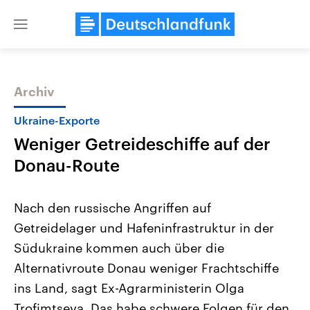
Close
menu
Archiv
Themen
Ukraine-Exporte
Weniger Getreideschiffe auf der
Donau-Route
Nach den russische Angriffen auf
Getreidelager und Hafeninfrastruktur in der
Landtagswahl Sachsen-Anhalt
USA
Südukraine kommen auch über die
2026
Aktuelle Beiträge, Analys
Alle Informationen
Hintergründe
Alternativroute Donau weniger Frachtschiffe
Sachsen-Anhalt wählt am 6.
Wirtschaftlich und militäri
September 2026 einen neuen
gehören die Vereinigten S
ins Land, sagt Ex-Agrarministerin Olga
Landtag. Seit 2021 wird das
den mächtigsten Ländern 
Trofimtseva. Das habe schwere Folgen für den
Bundesland von einer Koalition aus
mit großem Einfluss auf d