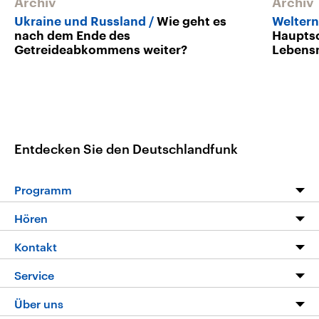
Archiv
Archiv
Ukraine und Russland
Wie geht es
Weltern
nach dem Ende des
Hauptsc
Getreideabkommens weiter?
Lebensm
Entdecken Sie den Deutschlandfunk
Programm
Programm
Hören
Alle Sendungen
Livestream
Kontakt
Die Nachrichten
Audios
Hörerservice
Service
Nachrichtenleicht
Podcasts
Social Media
FAQ
Über uns
Neue Beiträge auf dlf.de
Deutschlandfunk App