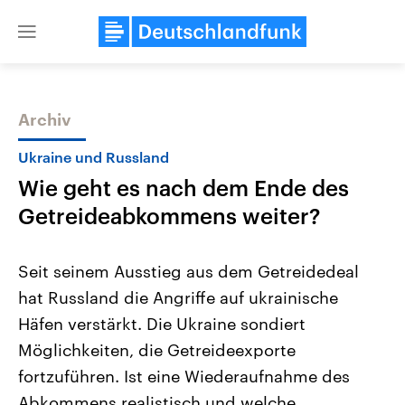
Close
menu
Archiv
Themen
Ukraine und Russland
Wie geht es nach dem Ende des
Getreideabkommens weiter?
Seit seinem Ausstieg aus dem Getreidedeal
hat Russland die Angriffe auf ukrainische
Landtagswahl Sachsen-Anhalt
USA
Häfen verstärkt. Die Ukraine sondiert
2026
Aktuelle Beiträge, Analys
Alle Informationen
Hintergründe
Möglichkeiten, die Getreideexporte
Sachsen-Anhalt wählt am 6.
Wirtschaftlich und militäri
September 2026 einen neuen
gehören die Vereinigten S
fortzuführen. Ist eine Wiederaufnahme des
Landtag. Seit 2021 wird das
den mächtigsten Ländern 
Abkommens realistisch und welche
Bundesland von einer Koalition aus
mit großem Einfluss auf d