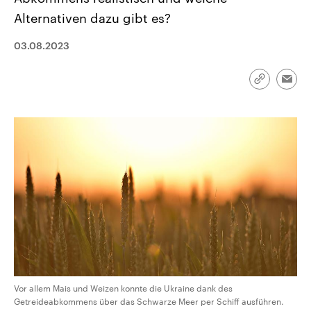
CDU, SPD und FDP regiert.-
aktuelle Weltgeschehen.
Alternativen dazu gibt es?
Umfragen, Prognosen,
Wahlprogramme, aktuelle Berichte
Sendungen
Programm
Podcasts
und Hintergründe zu den Parteien
03.08.2023
und Kandidaten der anstehenden
Wahl.
Audio-Archiv
Link
Emai
kopieren/te
Vor allem Mais und Weizen konnte die Ukraine dank des
Getreideabkommens über das Schwarze Meer per Schiff ausführen.