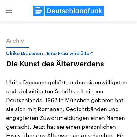
Close
menu
Archiv
Themen
Ulrike Draesner: „Eine Frau wird älter“
Die Kunst des Älterwerdens
Ulrike Draesner gehört zu den eigenwilligsten
und vielseitigsten Schriftstellerinnen
Deutschlands. 1962 in München geboren hat
Landtagswahl Sachsen-Anhalt
USA
sie sich mit Romanen, Gedichtbänden und
2026
Aktuelle Beiträge, Analys
Alle Informationen
engagierten Zuwortmeldungen einen Namen
Hintergründe
Sachsen-Anhalt wählt am 6.
Wirtschaftlich und militäri
gemacht. Jetzt hat sie einen persönlichen
September 2026 einen neuen
gehören die Vereinigten S
Landtag. Seit 2021 wird das
den mächtigsten Ländern 
Essay über das Älterwerden geschrieben. Ein
Bundesland von einer Koalition aus
mit großem Einfluss auf d