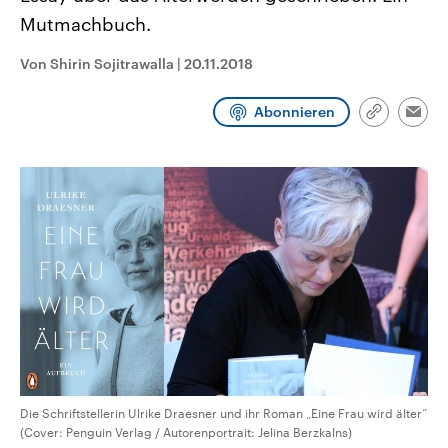
CDU, SPD und FDP regiert.-
aktuelle Weltgeschehen.
Mutmachbuch.
Umfragen, Prognosen,
Wahlprogramme, aktuelle Berichte
Sendungen
Programm
Podcasts
und Hintergründe zu den Parteien
Von Shirin Sojitrawalla
|
20.11.2018
und Kandidaten der anstehenden
Wahl.
Audio-Archiv
Abonnieren
Link
Emai
kopieren/te
Die Schriftstellerin Ulrike Draesner und ihr Roman „Eine Frau wird älter“
(Cover: Penguin Verlag / Autorenportrait: Jelina Berzkalns)