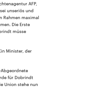
ichtenagentur AFP,
 sei unseriös und
hen Rahmen maximal
hmen. Die Erste
obrindt müsse
in Minister, der
PD-Abgeordnete
rde für Dobrindt
ie Union stehe nun