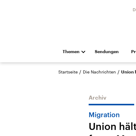
D
Themen
Sendungen
P
Die Nachrichten
Politik
/
/
Startseite
Die Nachrichten
Union 
Hörspiel und Feature
Musik
Archiv
Migration
Union häl
Landtagswahl Sachsen-
USA
Anhalt 2026
Aktuel