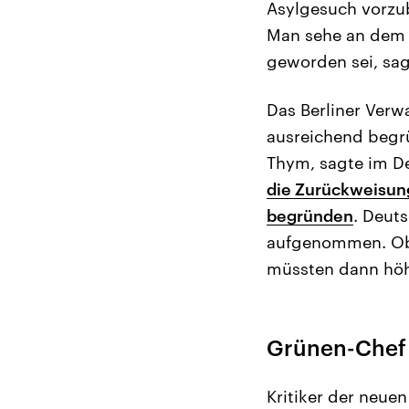
Asylgesuch vorzub
Man sehe an dem B
geworden sei, sag
Das Berliner Verw
ausreichend begrü
Thym, sagte im D
die Zurückweisung
begründen
. Deut
aufgenommen. Ob 
müssten dann höh
Grünen-Chef 
Kritiker der neue