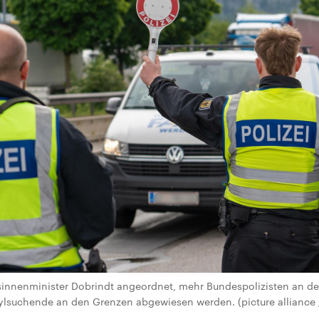
innenminister Dobrindt angeordnet, mehr Bundespolizisten an de
lsuchende an den Grenzen abgewiesen werden. (picture allian