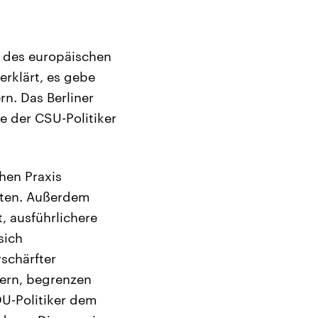
 des europäischen
rklärt, es gebe
n. Das Berliner
te der CSU-Politiker
chen Praxis
rten. Außerdem
, ausführlichere
sich
schärfter
uern, begrenzen
DU-Politiker dem