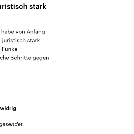
ristisch stark
an habe von Anfang
uristisch stark
r Funke
iche Schritte gegen
swidrig
gesendet.