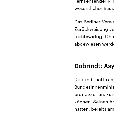
Fernsehsender RTL
wesentlicher Baus
Das Berliner Verwa
Zurückweisung vo
rechtswidrig. Ohn
abgewiesen werde
Dobrindt: Asy
Dobrindt hatte am
Bundesinnenminist
ordnete er an, kü
können. Seinen An
hatten, bereits a