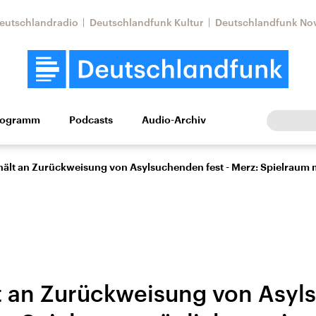
eutschlandradio
Deutschlandfunk Kultur
Deutschlandfunk No
rogramm
Podcasts
Audio-Archiv
Wirtschaft
Wissen
Kultur
Europa
Gesellschaf
hält an Zurückweisung von Asylsuchenden fest - Merz: Spielraum
t an Zurückweisung von Asy
Nahostkonflikt
Iran
le Beiträge,
Aktuelle Lage und
Aktuelle Lage und