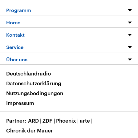
Programm
Programm
Hören
Alle Sendungen
Livestream
Kontakt
Die Nachrichten
Audios
Hörerservice
Service
Nachrichtenleicht
Podcasts
Social Media
FAQ
Über uns
Neue Beiträge auf dlf.de
Deutschlandfunk App
Newsletter
Deutschlandradio
Themen-Schwerpunkte
Nachrichten App
Deutschlandradio
Veranstaltungen
Presse
Frequenzen
Datenschutzerklärung
Musikliste
Ausbildung und Karriere
Nutzungsbedingungen
RSS
Transparenz
Impressum
Korrekturen
Barrierefreiheit
Partner
ARD
|
ZDF
|
Phoenix
|
arte
|
Chronik der Mauer