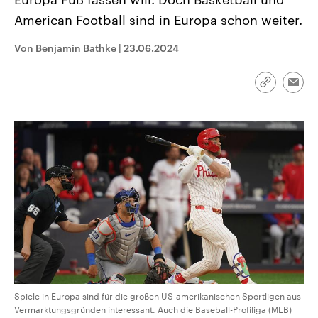
CDU, SPD und FDP regiert.-
aktuelle Weltgeschehen.
American Football sind in Europa schon weiter.
Umfragen, Prognosen,
Wahlprogramme, aktuelle Berichte
Sendungen
Programm
Podcasts
und Hintergründe zu den Parteien
Von Benjamin Bathke
|
23.06.2024
und Kandidaten der anstehenden
Wahl.
Audio-Archiv
Link
Emai
kopieren/te
Spiele in Europa sind für die großen US-amerikanischen Sportligen aus
Vermarktungsgründen interessant. Auch die Baseball-Profiliga (MLB)