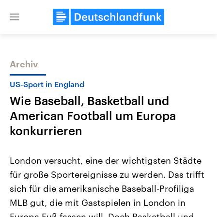
Close
menu
Archiv
Themen
US-Sport in England
Wie Baseball, Basketball und
American Football um Europa
konkurrieren
London versucht, eine der wichtigsten Städte
Landtagswahl Sachsen-Anhalt
USA
für große Sportereignisse zu werden. Das trifft
2026
Aktuelle Beiträge, Analys
Alle Informationen
Hintergründe
sich für die amerikanische Baseball-Profiliga
Sachsen-Anhalt wählt am 6.
Wirtschaftlich und militäri
September 2026 einen neuen
gehören die Vereinigten S
MLB gut, die mit Gastspielen in London in
Landtag. Seit 2021 wird das
den mächtigsten Ländern 
Bundesland von einer Koalition aus
Europa Fuß fassen will. Doch Basketball und
mit großem Einfluss auf d