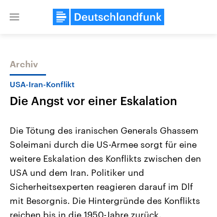
Close
menu
Archiv
Themen
USA-Iran-Konflikt
Die Angst vor einer Eskalation
Die Tötung des iranischen Generals Ghassem
Soleimani durch die US-Armee sorgt für eine
weitere Eskalation des Konflikts zwischen den
Landtagswahl Sachsen-Anhalt
USA
USA und dem Iran. Politiker und
2026
Aktuelle Beiträge, Analys
Alle Informationen
Sicherheitsexperten reagieren darauf im Dlf
Hintergründe
Sachsen-Anhalt wählt am 6.
Wirtschaftlich und militäri
mit Besorgnis. Die Hintergründe des Konflikts
September 2026 einen neuen
gehören die Vereinigten S
Landtag. Seit 2021 wird das
den mächtigsten Ländern 
reichen bis in die 1950-Jahre zurück.
Bundesland von einer Koalition aus
mit großem Einfluss auf d