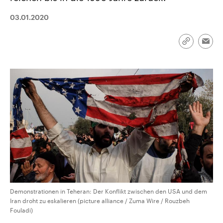
CDU, SPD und FDP regiert.-
aktuelle Weltgeschehen.
Umfragen, Prognosen,
03.01.2020
Wahlprogramme, aktuelle Berichte
Sendungen
Programm
Podcasts
und Hintergründe zu den Parteien
und Kandidaten der anstehenden
Link
Wahl.
Emai
kopieren/te
Audio-Archiv
Demonstrationen in Teheran: Der Konflikt zwischen den USA und dem
Iran droht zu eskalieren (picture alliance / Zuma Wire / Rouzbeh
Fouladi)