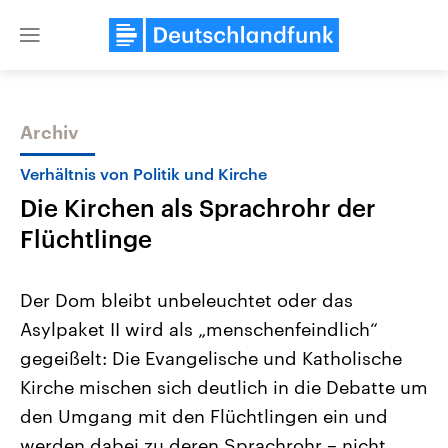
Close
menu
Archiv
Themen
Verhältnis von Politik und Kirche
Die Kirchen als Sprachrohr der
Flüchtlinge
Der Dom bleibt unbeleuchtet oder das
Asylpaket II wird als „menschenfeindlich“
Landtagswahl Sachsen-Anhalt
USA
gegeißelt: Die Evangelische und Katholische
2026
Aktuelle Beiträge, Analys
Alle Informationen
Hintergründe
Kirche mischen sich deutlich in die Debatte um
Sachsen-Anhalt wählt am 6.
Wirtschaftlich und militäri
September 2026 einen neuen
gehören die Vereinigten S
den Umgang mit den Flüchtlingen ein und
Landtag. Seit 2021 wird das
den mächtigsten Ländern 
werden dabei zu deren Sprachrohr – nicht
Bundesland von einer Koalition aus
mit großem Einfluss auf d