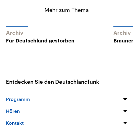
Mehr zum Thema
Archiv
Archiv
Für Deutschland gestorben
Brauner
Entdecken Sie den Deutschlandfunk
Programm
Programm
Hören
Alle Sendungen
Livestream
Kontakt
Die Nachrichten
Audios
Hörerservice