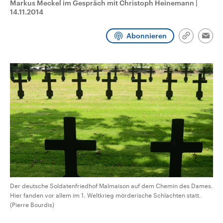
Markus Meckel im Gespräch mit Christoph Heinemann
|
CDU, SPD und FDP regiert.-
aktuelle Weltgeschehen.
14.11.2014
Umfragen, Prognosen,
Wahlprogramme, aktuelle Berichte
Sendungen
Programm
Podcasts
und Hintergründe zu den Parteien
Abonnieren
und Kandidaten der anstehenden
Link
Emai
Wahl.
kopieren/te
Audio-Archiv
Der deutsche Soldatenfriedhof Malmaison auf dem Chemin des Dames.
Hier fanden vor allem im 1. Weltkrieg mörderische Schlachten statt.
(Pierre Bourdis)