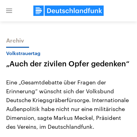
Close
menu
Archiv
Themen
Volkstrauertag
„Auch der zivilen Opfer gedenken“
Eine „Gesamtdebatte über Fragen der
Erinnerung“ wünscht sich der Volksbund
Deutsche Kriegsgräberfürsorge. Internationale
Landtagswahl Sachsen-Anhalt
USA
Außenpolitik habe nicht nur eine militärische
2026
Aktuelle Beiträge, Analys
Alle Informationen
Dimension, sagte Markus Meckel, Präsident
Hintergründe
Sachsen-Anhalt wählt am 6.
Wirtschaftlich und militäri
des Vereins, im Deutschlandfunk.
September 2026 einen neuen
gehören die Vereinigten S
Landtag. Seit 2021 wird das
den mächtigsten Ländern 
Bundesland von einer Koalition aus
mit großem Einfluss auf d