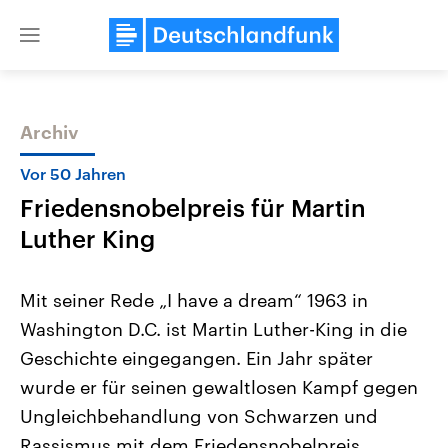
Close
menu
Archiv
Themen
Vor 50 Jahren
Friedensnobelpreis für Martin
Luther King
Mit seiner Rede „I have a dream“ 1963 in
Washington D.C. ist Martin Luther-King in die
Landtagswahl Sachsen-Anhalt
USA
Geschichte eingegangen. Ein Jahr später
2026
Aktuelle Beiträge, Analys
Alle Informationen
Hintergründe
wurde er für seinen gewaltlosen Kampf gegen
Sachsen-Anhalt wählt am 6.
Wirtschaftlich und militäri
September 2026 einen neuen
gehören die Vereinigten S
Ungleichbehandlung von Schwarzen und
Landtag. Seit 2021 wird das
den mächtigsten Ländern 
Rassismus mit dem Friedensnobelpreis
Bundesland von einer Koalition aus
mit großem Einfluss auf d