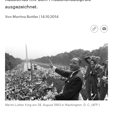
CDU, SPD und FDP regiert.-
aktuelle Weltgeschehen.
ausgezeichnet.
Umfragen, Prognosen,
Wahlprogramme, aktuelle Berichte
Sendungen
Programm
Podcasts
und Hintergründe zu den Parteien
Von Martina Buttler
|
14.10.2014
und Kandidaten der anstehenden
Wahl.
Audio-Archiv
Link
Emai
kopieren/te
Martin Luther King am 28. August 1963 in Washington, D. C. (AFP )