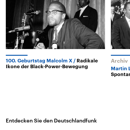
100. Geburtstag Malcolm X
Radikale
Archiv
Ikone der Black-Power-Bewegung
Martin 
Spontan
Entdecken Sie den Deutschlandfunk