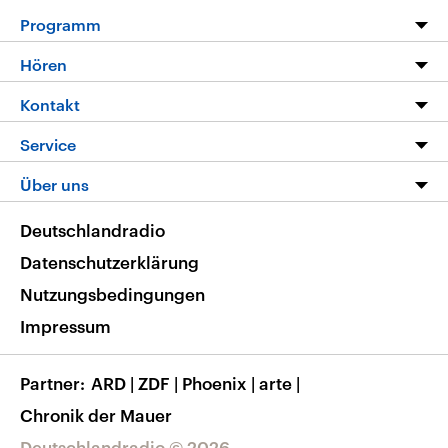
Programm
Programm
Hören
Alle Sendungen
Livestream
Kontakt
Die Nachrichten
Audios
Hörerservice
Service
Nachrichtenleicht
Podcasts
Social Media
FAQ
Über uns
Neue Beiträge auf dlf.de
Deutschlandfunk App
Newsletter
Deutschlandradio
Themen-Schwerpunkte
Nachrichten App
Deutschlandradio
Veranstaltungen
Presse
Frequenzen
Datenschutzerklärung
Musikliste
Ausbildung und Karriere
Nutzungsbedingungen
RSS
Transparenz
Impressum
Korrekturen
Barrierefreiheit
Partner
ARD
|
ZDF
|
Phoenix
|
arte
|
Chronik der Mauer
Deutschlandradio © 2026