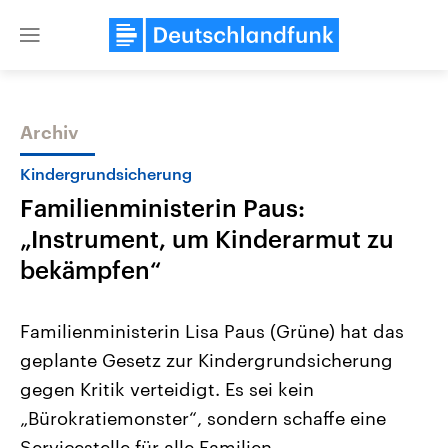
Close
menu
Archiv
Themen
Kindergrundsicherung
Familienministerin Paus:
„Instrument, um Kinderarmut zu
bekämpfen“
Familienministerin Lisa Paus (Grüne) hat das
Landtagswahl Sachsen-Anhalt
USA
geplante Gesetz zur Kindergrundsicherung
2026
Aktuelle Beiträge, Analys
Alle Informationen
Hintergründe
gegen Kritik verteidigt. Es sei kein
Sachsen-Anhalt wählt am 6.
Wirtschaftlich und militäri
September 2026 einen neuen
gehören die Vereinigten S
„Bürokratiemonster“, sondern schaffe eine
Landtag. Seit 2021 wird das
den mächtigsten Ländern 
Bundesland von einer Koalition aus
Servicestelle für alle Familien.
mit großem Einfluss auf d