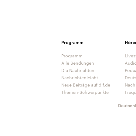
Programm
Höre
Programm
Lives
Alle Sendungen
Audi
Die Nachrichten
Podc
Nachrichtenleicht
Deut
Neue Beiträge auf dlf.de
Nach
Themen-Schwerpunkte
Freq
Deutsch