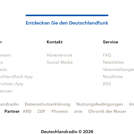
Entdecken Sie den Deutschlandfunk
n
Kontakt
Service
tream
Hörerservice
FAQ
os
Social Media
Newsletter
asts
Veranstaltunge
schlandfunk App
Musikliste
richten App
RSS
uenzen
landradio
Datenschutzerklärung
Nutzungsbedingungen
I
Partner
ARD
ZDF
Phoenix
arte
Chronik der Mauer
Deutschlandradio © 2026