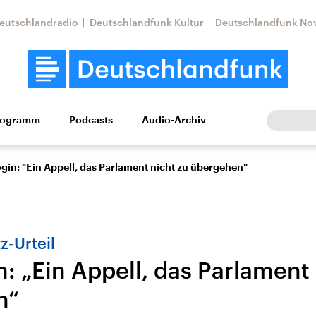
eutschlandradio
Deutschlandfunk Kultur
Deutschlandfunk No
rogramm
Podcasts
Audio-Archiv
Wirtschaft
Wissen
Kultur
Europa
Gesellschaf
ogin: "Ein Appell, das Parlament nicht zu übergehen"
-Urteil
n: „Ein Appell, das Parlament
n“
Nahostkonflikt
Iran
le Beiträge,
Aktuelle Lage und
Aktuelle Lage und