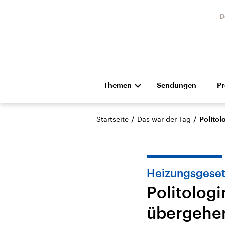
D
Themen
Sendungen
P
Die Nachrichten
Politik
/
/
Startseite
Das war der Tag
Politol
Hörspiel und Feature
Musik
Heizungsgesetz
Politologi
übergehe
Landtagswahl Sachsen-
USA
Anhalt 2026
Aktuel