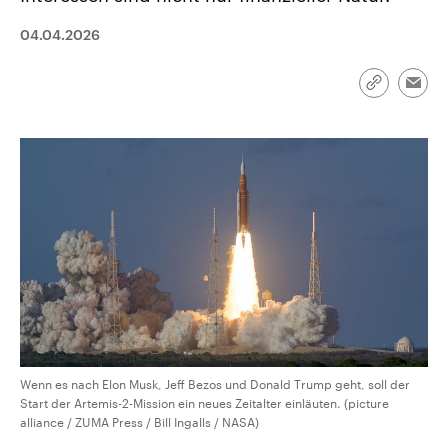
CDU, SPD und FDP regiert.-
aktuelle Weltgeschehen.
Umfragen, Prognosen,
04.04.2026
Wahlprogramme, aktuelle Berichte
Sendungen
Programm
Podcasts
und Hintergründe zu den Parteien
und Kandidaten der anstehenden
Link
Wahl.
Emai
kopieren/te
Audio-Archiv
Wenn es nach Elon Musk, Jeff Bezos und Donald Trump geht, soll der
Start der Artemis-2-Mission ein neues Zeitalter einläuten. (picture
alliance / ZUMA Press / Bill Ingalls / NASA)