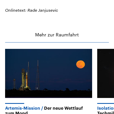
Onlinetext: Rade Janjusevic
Mehr zur Raumfahrt
Artemis-Mission
Der neue Wettlauf
Isolati
zum Mond
Techmil