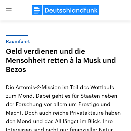
Close
menu
Raumfahrt
Themen
Geld verdienen und die
Menschheit retten à la Musk und
Bezos
Die Artemis-2-Mission ist Teil des Wettlaufs
zum Mond. Dabei geht es für Staaten neben
Landtagswahl Sachsen-Anhalt
USA
der Forschung vor allem um Prestige und
2026
Aktuelle Beiträge, Analys
Alle Informationen
Macht. Doch auch reiche Privatakteure haben
Hintergründe
Sachsen-Anhalt wählt am 6.
Wirtschaftlich und militäri
den Mond und das All längst im Blick. Ihre
September 2026 einen neuen
gehören die Vereinigten S
Landtag. Seit 2021 wird das
den mächtigsten Ländern 
Interessen sind nicht nur finanzieller Natur.
Bundesland von einer Koalition aus
mit großem Einfluss auf d