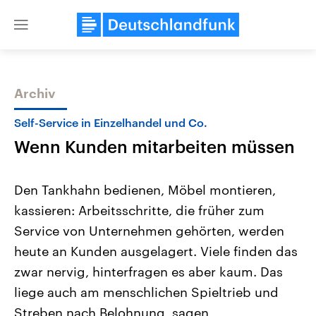
Close
menu
Archiv
Themen
Self-Service in Einzelhandel und Co.
Wenn Kunden mitarbeiten müssen
Den Tankhahn bedienen, Möbel montieren,
kassieren: Arbeitsschritte, die früher zum
Service von Unternehmen gehörten, werden
Landtagswahl Sachsen-Anhalt
USA
heute an Kunden ausgelagert. Viele finden das
2026
Aktuelle Beiträge, Analys
Alle Informationen
zwar nervig, hinterfragen es aber kaum. Das
Hintergründe
Sachsen-Anhalt wählt am 6.
Wirtschaftlich und militäri
liege auch am menschlichen Spieltrieb und
September 2026 einen neuen
gehören die Vereinigten S
Landtag. Seit 2021 wird das
den mächtigsten Ländern 
Streben nach Belohnung, sagen
Bundesland von einer Koalition aus
mit großem Einfluss auf d