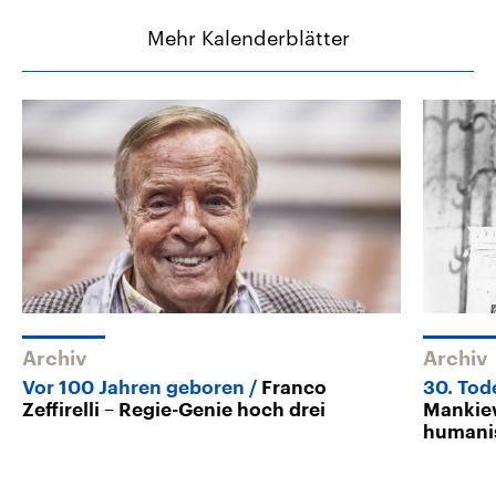
Mehr Kalenderblätter
Archiv
Archiv
Vor 100 Jahren geboren
Franco
30. Tod
Zeffirelli – Regie-Genie hoch drei
Mankiew
humanis