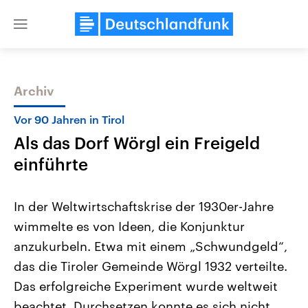
Close
menu
Archiv
Themen
Vor 90 Jahren in Tirol
Als das Dorf Wörgl ein Freigeld
einführte
In der Weltwirtschaftskrise der 1930er-Jahre
wimmelte es von Ideen, die Konjunktur
USA
Nahostkonflikt
anzukurbeln. Etwa mit einem „Schwundgeld“,
Aktuelle Beiträge, Analysen und
Aktuelle Lage und Hinter
Der Überfall der palästine
Hintergründe
das die Tiroler Gemeinde Wörgl 1932 verteilte.
Wirtschaftlich und militärisch
Terrororganisation Hamas
gehören die Vereinigten Staaten zu
Oktober 2023 auf Israel ha
Das erfolgreiche Experiment wurde weltweit
den mächtigsten Ländern der Erde,
Region wieder die Gewalt 
beachtet. Durchsetzen konnte es sich nicht.
mit großem Einfluss auf das
Israel möchte die Hamas z