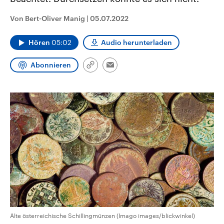
aktuelle Weltgeschehen.
Diese wird wie die Hisboll
Libanon vom Iran unterstüt
Von Bert-Oliver Manig
|
05.07.2022
Sendungen
Programm
Podcasts
Hören
05:02
Audio herunterladen
Audio-Archiv
Abonnieren
Link
Email
kopieren/teilen
Alte österreichische Schillingmünzen (Imago images/blickwinkel)