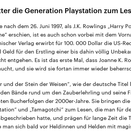
ter die Generation Playstation zum Le
 nach dem 26. Juni 1997, als J.K. Rowlings „Harry P
ne“ erschien, ist es auch schon vorbei mit dem Vo
ischer Verlag erwirbt für 100. 000 Dollar die US-R
 Geld für den Erstling einer bis dahin völlig Unbeka
cht entgehen. Es ist das erste Mal, dass Joanne K. R
aucht, und sie wird sie fortan immer wieder beherrs
 und der Stein der Weisen“, wie der deutsche Titel 
nden Bände rund um den Zauberlehrling und seine 
ten Bucherfolgen der 2000er-Jahre. Sie bringen die
station“ und „Tamagotchi“ zum Lesen, die man für 
abgeschrieben hatte, und prägen für lange Zeit die
wo man sich bald vor Heldinnen und Helden mit magi