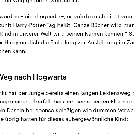
 den Weg gegeben worden ist.
 werden – eine Legende –, es würde mich nicht wun
kunft Harry-Potter-Tag heißt. Ganze Bücher wird ma
 Kind in unserer Welt wird seinen Namen kennen!“ S
 er Harry endlich die Einladung zur Ausbildung im Za
chen kann.
 Weg nach Hogwarts
kt hat der Junge bereits einen langen Leidensweg hi
knapp einen Überfall, bei dem seine beiden Eltern 
in Dasein bei ebenso spießigen wie dummen Verwan
te übrig hatten für dieses außergewöhnliche Kind: