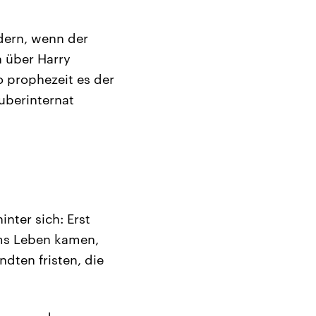
dern, wenn der
n über Harry
o prophezeit es der
uberinternat
nter sich: Erst
ums Leben kamen,
dten fristen, die