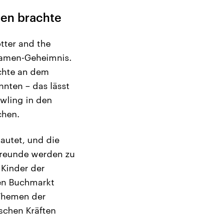
sen brachte
otter and the
rnamen-Geheimnis.
echte an dem
nnten – das lässt
owling in den
chen.
lautet, und die
Freunde werden zu
 Kinder der
den Buchmarkt
 Themen der
schen Kräften