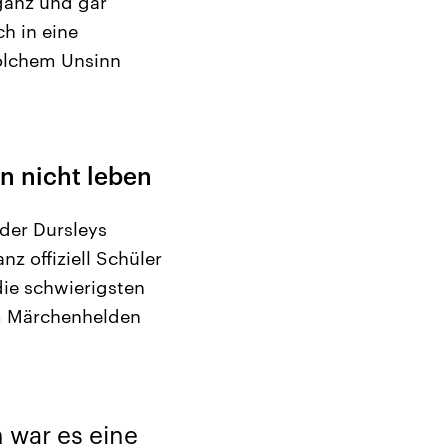
ganz und gar
h in eine
solchem Unsinn
n nicht leben
 der Dursleys
z offiziell Schüler
die schwierigsten
em Märchenhelden
 war es eine