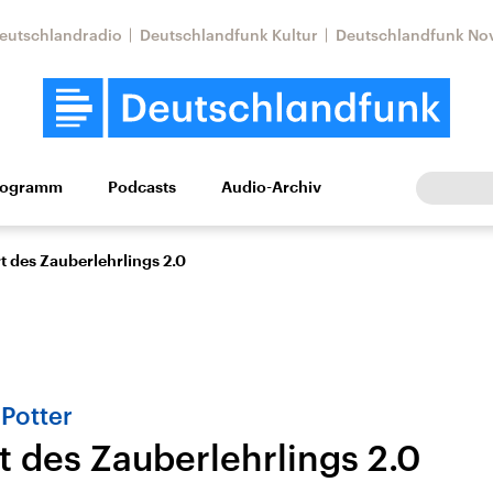
eutschlandradio
Deutschlandfunk Kultur
Deutschlandfunk No
rogramm
Podcasts
Audio-Archiv
Wirtschaft
Wissen
Kultur
Europa
Gesellschaf
t des Zauberlehrlings 2.0
 Potter
t des Zauberlehrlings 2.0
Nahostkonflikt
Iran
le Beiträge,
Aktuelle Lage und
Aktuelle Lage und