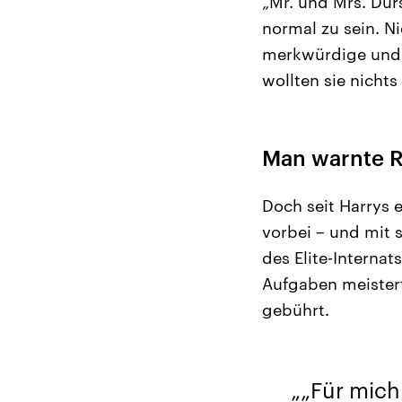
„Mr. und Mrs. Dur
normal zu sein. N
merkwürdige und 
wollten sie nichts
Man warnte R
Doch seit Harrys 
vorbei – und mit 
des Elite-Interna
Aufgaben meistert
gebührt.
„Für mich