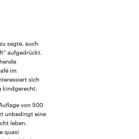
zu sagte, auch
t“ aufgedrückt.
ehende
Café im
teressiert sich
g kindgerecht.
 Auflage von 500
zt unbedingt eine
cht leben.
e quasi