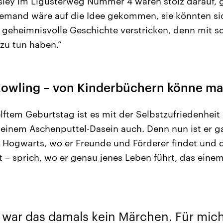
sley im Ligusterweg Nummer 4 waren stolz darauf, 
iemand wäre auf die Idee gekommen, sie könnten sic
geheimnisvolle Geschichte verstricken, denn mit 
 zu tun haben.“
owling – von Kinderbüchern könne ma
elftem Geburtstag ist es mit der Selbstzufriedenheit
seinem Aschenputtel-Dasein auch. Denn nun ist er gan
ts Hogwarts, wo er Freunde und Förderer findet und 
 – sprich, wo er genau jenes Leben führt, das ein
 war das damals kein Märchen. Für mich