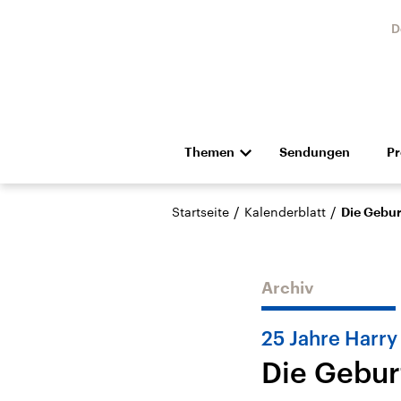
D
Themen
Sendungen
P
Die Nachrichten
Politik
/
/
Startseite
Kalenderblatt
Die Gebur
Hörspiel und Feature
Musik
Archiv
25 Jahre Harry
Die Gebur
Landtagswahl Sachsen-
USA
Anhalt 2026
Aktuel