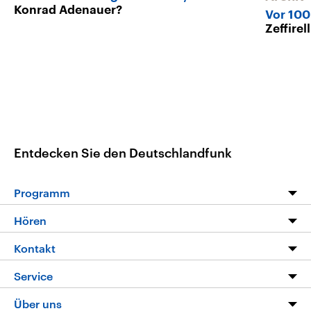
Konrad Adenauer?
Vor 100
Zeffirel
Entdecken Sie den Deutschlandfunk
Programm
Programm
Hören
Alle Sendungen
Livestream
Kontakt
Die Nachrichten
Audios
Hörerservice
Service
Nachrichtenleicht
Podcasts
Social Media
FAQ
Über uns
Neue Beiträge auf dlf.de
Deutschlandfunk App