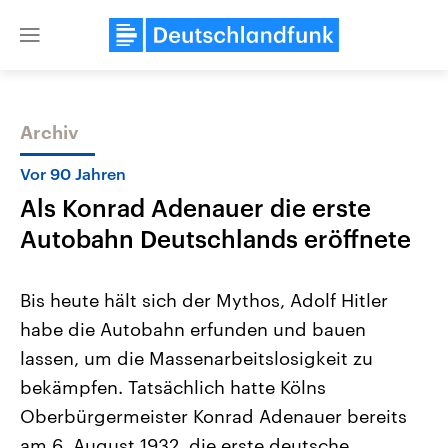
Close
menu
Archiv
Themen
Vor 90 Jahren
Als Konrad Adenauer die erste
Autobahn Deutschlands eröffnete
Bis heute hält sich der Mythos, Adolf Hitler
habe die Autobahn erfunden und bauen
Landtagswahl Sachsen-Anhalt
USA
lassen, um die Massenarbeitslosigkeit zu
2026
Aktuelle Beiträge, Analys
Alle Informationen
Hintergründe
bekämpfen. Tatsächlich hatte Kölns
Sachsen-Anhalt wählt am 6.
Wirtschaftlich und militäri
September 2026 einen neuen
gehören die Vereinigten S
Oberbürgermeister Konrad Adenauer bereits
Landtag. Seit 2021 wird das
den mächtigsten Ländern 
am 6. August 1932, die erste deutsche
Bundesland von einer Koalition aus
mit großem Einfluss auf d