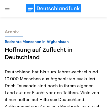
Close
menu
Archiv
Themen
Bedrohte Menschen in Afghanistan
Hoffnung auf Zuflucht in
Deutschland
Deutschland hat bis zum Jahreswechsel rund
10.000 Menschen aus Afghanistan evakuiert.
Landtagswahl Sachsen-Anhalt
USA
Doch Tausende sind noch in ihrem eigenen
2026
Aktuelle Beiträge, Analys
Alle Informationen
Hintergründe
Land auf der Flucht vor den Taliban. Viele von
Sachsen-Anhalt wählt am 6.
Wirtschaftlich und militäri
September 2026 einen neuen
gehören die Vereinigten S
ihnen hoffen auf Hilfe aus Deutschland.
Landtag. Seit 2021 wird das
den mächtigsten Ländern 
Außenministerin Annalena Baerbock zeigt sich
Bundesland von einer Koalition aus
mit großem Einfluss auf d