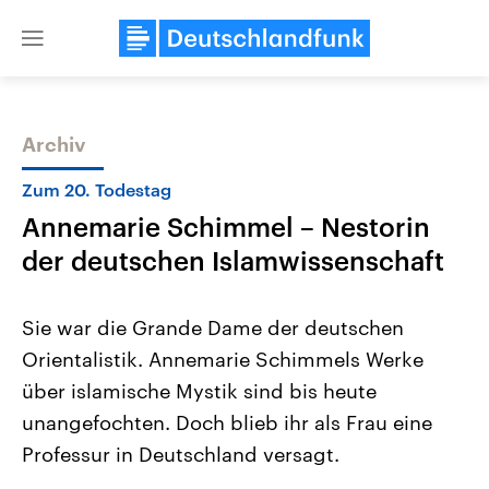
Close
menu
Archiv
Themen
Zum 20. Todestag
Annemarie Schimmel – Nestorin
der deutschen Islamwissenschaft
Sie war die Grande Dame der deutschen
Orientalistik. Annemarie Schimmels Werke
Landtagswahl Sachsen-Anhalt
USA
über islamische Mystik sind bis heute
2026
Aktuelle Beiträge, Analys
Alle Informationen
Hintergründe
unangefochten. Doch blieb ihr als Frau eine
Sachsen-Anhalt wählt am 6.
Wirtschaftlich und militäri
September 2026 einen neuen
gehören die Vereinigten S
Professur in Deutschland versagt.
Landtag. Seit 2021 wird das
den mächtigsten Ländern 
Bundesland von einer Koalition aus
mit großem Einfluss auf d