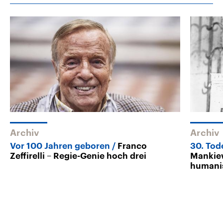
Archiv
Archiv
Vor 100 Jahren geboren
Franco
30. Tod
Zeffirelli – Regie-Genie hoch drei
Mankiew
humanis