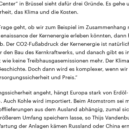
Center“ in Brüssel sieht dafür drei Gründe. Es gehe
heit, das Klima und die Kosten.
Frage geht, ob wir zum Beispiel im Zusammenhang
Renaissance der Kernenergie erleben könnten, dann 
b. Der CO2-Fußabdruck der Kernenergie ist natürlich
r den Bau des Kernkraftwerks, und danach gibt es 
wie keine Treibhausgasemissionen mehr. Der Klima
 Geschichte. Doch dann wird es komplexer, wenn wir
sorgungssicherheit und Preis.“
gssicherheit angeht, hängt Europa stark von Erdöl-
. Auch Kohle wird importiert. Beim Atomstrom sei 
offlieferungen aus dem Ausland abhängig, zumal sic
 größerem Umfang speichern lasse, so Thijs Vanden
artung der Anlagen kämen Russland oder China erne