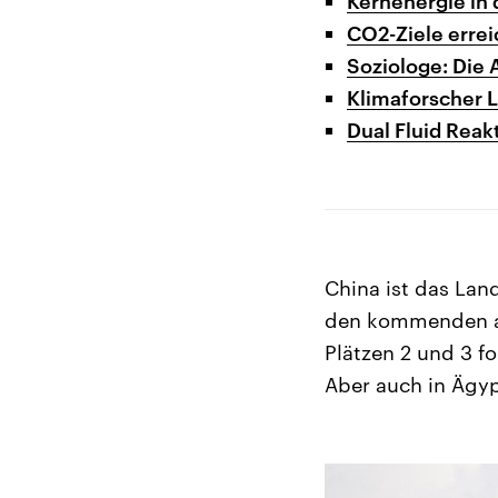
Kernenergie in 
CO2-Ziele errei
Soziologe: Die 
Klimaforscher L
Dual Fluid Reak
China ist das Land
den kommenden ac
Plätzen 2 und 3 f
Aber auch in Ägyp