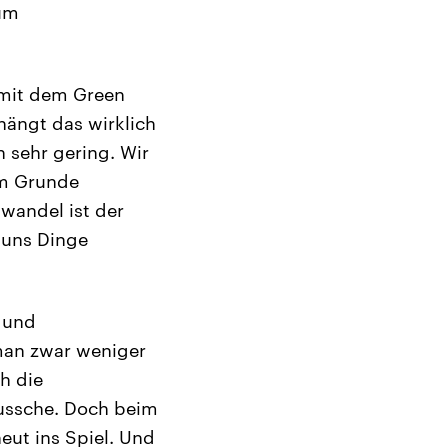
 um
 mit dem Green
hängt das wirklich
 sehr gering. Wir
im Grunde
wandel ist der
 uns Dinge
 und
man zwar weniger
h die
bussche. Doch beim
ut ins Spiel. Und