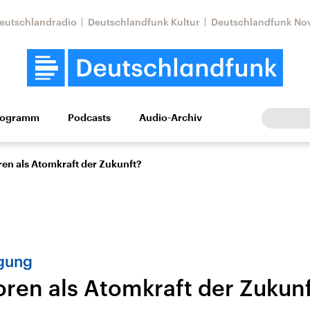
eutschlandradio
Deutschlandfunk Kultur
Deutschlandfunk No
rogramm
Podcasts
Audio-Archiv
Wirtschaft
Wissen
Kultur
Europa
Gesellschaf
ren als Atomkraft der Zukunft?
gung
oren als Atomkraft der Zukun
Nahostkonflikt
Iran
le Beiträge,
Aktuelle Lage und
Aktuelle Lage und