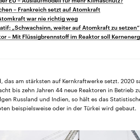
der EU – Auslaufmodell für mehr Klimaschutz?
chen – Frankreich setzt auf Atomkraft
Atomkraft war nie richtig weg
atif: „Schwachsinn, weiter auf Atomkraft zu setzen“
tor – Mit Flüssigbrennstoff im Reaktor soll Kernener
, das am stärksten auf Kernkraftwerke setzt. 2020 sa
ht bis zehn Jahren 44 neue Reaktoren in Betrieb z
olgen Russland und Indien, so hält es das Statistisc
ten beispielsweise oder in der Türkei wird gebaut.