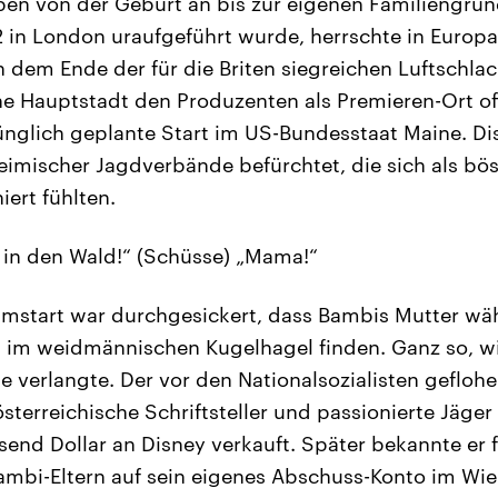
ben von der Geburt an bis zur eigenen Familiengrün
 in London uraufgeführt wurde, herrschte in Europa s
h dem Ende der für die Briten siegreichen Luftschl
che Hauptstadt den Produzenten als Premieren-Ort of
rünglich geplante Start im US-Bundesstaat Maine. Di
eimischer Jagdverbände befürchtet, die sich als bö
iert fühlten.
 in den Wald!“ (Schüsse) „Mama!“
lmstart war durchgesickert, dass Bambis Mutter wä
 im weidmännischen Kugelhagel finden. Ganz so, wi
ge verlangte. Der vor den Nationalsozialisten gefloh
terreichische Schriftsteller und passionierte Jäger 
send Dollar an Disney verkauft. Später bekannte er 
ambi-Eltern auf sein eigenes Abschuss-Konto im Wi