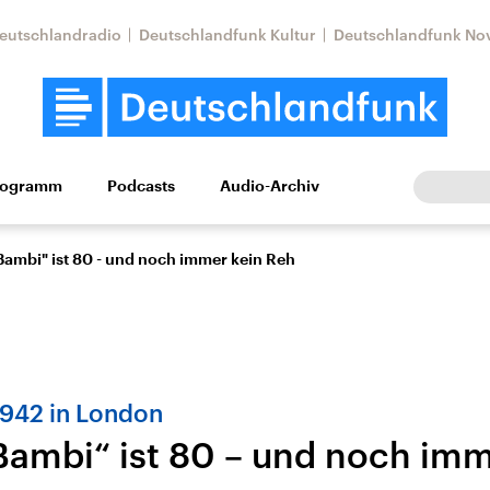
eutschlandradio
Deutschlandfunk Kultur
Deutschlandfunk No
rogramm
Podcasts
Audio-Archiv
Wirtschaft
Wissen
Kultur
Europa
Gesellschaf
Bambi" ist 80 - und noch immer kein Reh
1942 in London
Bambi“ ist 80 – und noch imm
Nahostkonflikt
Iran
le Beiträge,
Aktuelle Lage und
Aktuelle Lage und