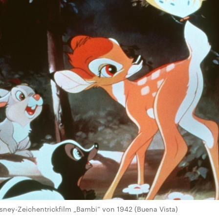
sney-Zeichentrickfilm „Bambi“ von 1942 (Buena Vista)