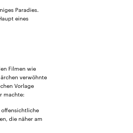
nniges Paradies.
Haupt eines
llen Filmen wie
Märchen verwöhnte
ischen Vorlage
r machte:
offensichtliche
nen, die näher am