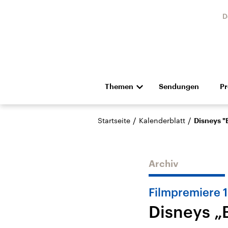
D
Themen
Sendungen
P
Die Nachrichten
Politik
/
/
Startseite
Kalenderblatt
Disneys "
Hörspiel und Feature
Musik
Archiv
Filmpremiere 
Disneys „
Landtagswahl Sachsen-
USA
Anhalt 2026
Aktuel