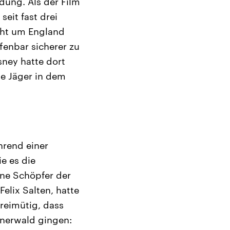
dung. Als der Film
eit fast drei
acht um England
fenbar sicherer zu
sney hatte dort
se Jäger in dem
hrend einer
e es die
ene Schöpfer der
Felix Salten, hatte
freimütig, dass
enerwald gingen: