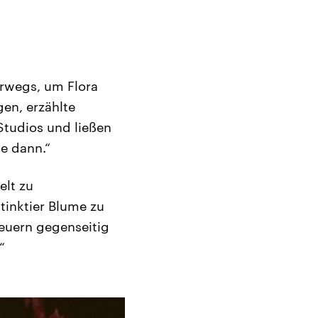
erwegs, um Flora
gen, erzählte
 Studios und ließen
ie dann.“
elt zu
tinktier Blume zu
teuern gegenseitig
“