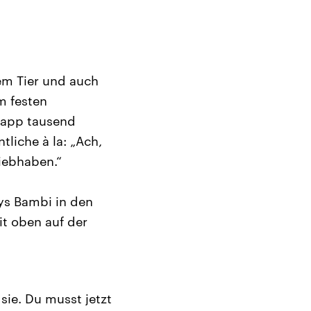
em Tier und auch
m festen
napp tausend
liche à la: „Ach,
Liebhaben.“
ys Bambi in den
t oben auf der
sie. Du musst jetzt