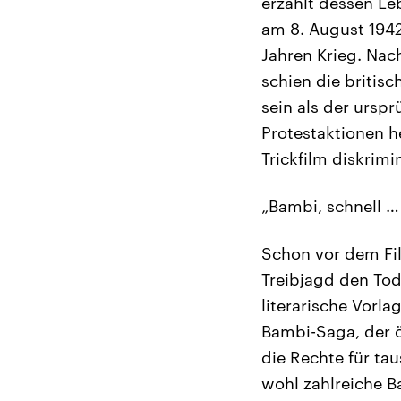
erzählt dessen Le
am 8. August 1942
Jahren Krieg. Nac
schien die britis
sein als der ursp
Protestaktionen h
Trickfilm diskrimin
„Bambi, schnell …
Schon vor dem Fi
Treibjagd den Tod
literarische Vorla
Bambi-Saga, der ös
die Rechte für tau
wohl zahlreiche B