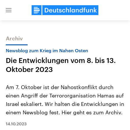
Close
menu
Archiv
Themen
Newsblog zum Krieg im Nahen Osten
Die Entwicklungen vom 8. bis 13.
Oktober 2023
Am 7. Oktober ist der Nahostkonflikt durch
einen Angriff der Terrororganisation Hamas auf
Landtagswahl Sachsen-Anhalt
USA
Israel eskaliert. Wir halten die Entwicklungen in
2026
Aktuelle Beiträge, Analys
Alle Informationen
Hintergründe
einem Newsblog fest. Hier geht es zum Archiv.
Sachsen-Anhalt wählt am 6.
Wirtschaftlich und militäri
September 2026 einen neuen
gehören die Vereinigten S
14.10.2023
Landtag. Seit 2021 wird das
den mächtigsten Ländern 
Bundesland von einer Koalition aus
mit großem Einfluss auf d