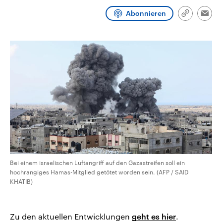
CDU, SPD und FDP regiert.-
aktuelle Weltgeschehen.
Abonnieren
Umfragen, Prognosen,
Link
Emai
Wahlprogramme, aktuelle Berichte
kopieren/te
Sendungen
Programm
Podcasts
und Hintergründe zu den Parteien
und Kandidaten der anstehenden
Wahl.
Audio-Archiv
Bei einem israelischen Luftangriff auf den Gazastreifen soll ein
hochrangiges Hamas-Mitglied getötet worden sein. (AFP / SAID
KHATIB)
Zu den aktuellen Entwicklungen
geht es hier
.