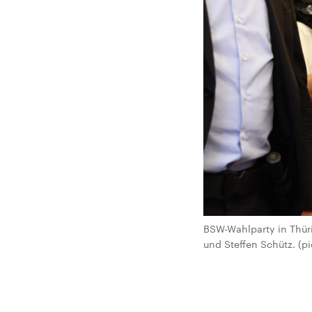
BSW-Wahlparty in Thür
und Steffen Schütz. (pi