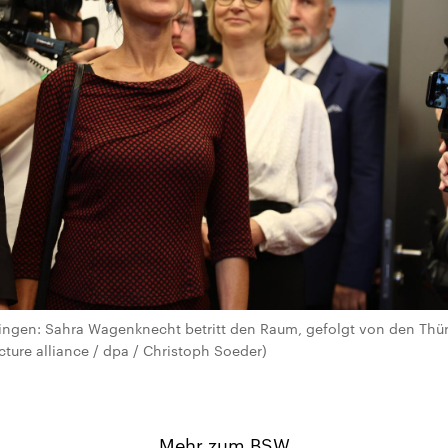
ingen: Sahra Wagenknecht betritt den Raum, gefolgt von den Thüri
cture alliance / dpa / Christoph Soeder)
Mehr zum BSW