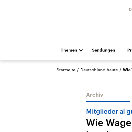
D
Themen
Sendungen
P
Die Nachrichten
Politik
/
/
Startseite
Deutschland heute
Wie
Hörspiel und Feature
Musik
Archiv
Mitglieder al g
Wie Wagen
USA
Nahos
Aktuelle Beiträge,
Aktue