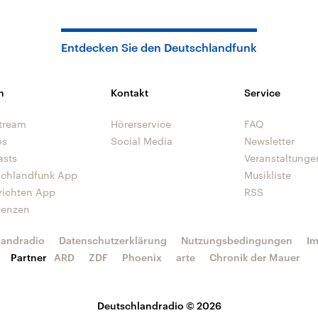
Entdecken Sie den Deutschlandfunk
n
Kontakt
Service
tream
Hörerservice
FAQ
os
Social Media
Newsletter
asts
Veranstaltunge
schlandfunk App
Musikliste
richten App
RSS
uenzen
landradio
Datenschutzerklärung
Nutzungsbedingungen
I
Partner
ARD
ZDF
Phoenix
arte
Chronik der Mauer
Deutschlandradio © 2026