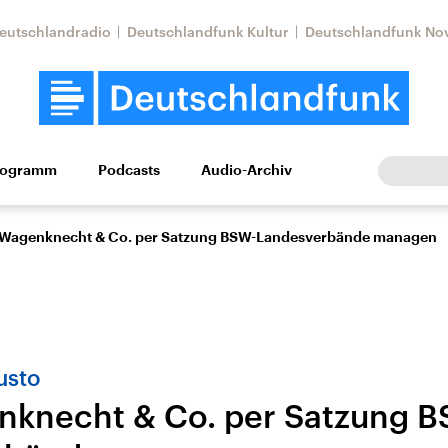
eutschlandradio
Deutschlandfunk Kultur
Deutschlandfunk No
rogramm
Podcasts
Audio-Archiv
Wirtschaft
Wissen
Kultur
Europa
Gesellschaf
 Wagenknecht & Co. per Satzung BSW-Landesverbände managen
usto
knecht & Co. per Satzung B
tkonflikt
Iran
Faktenchecks
In unseren Faktenc
lle Lage und
Aktuelle Lage und