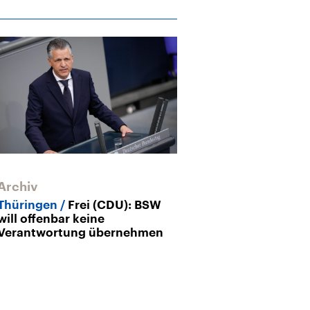
Archiv
Archiv
Thüringen
Frei (CDU): BSW
BSW-Thüringe
will offenbar keine
„Blockadehalt
Verantwortung übernehmen
müssen wir au