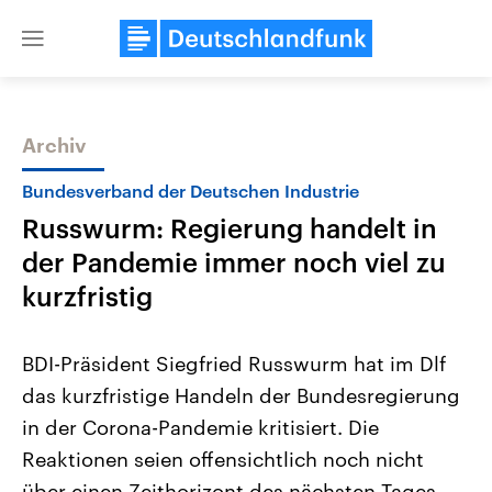
Close
menu
Archiv
Themen
Bundesverband der Deutschen Industrie
Russwurm: Regierung handelt in
der Pandemie immer noch viel zu
kurzfristig
BDI-Präsident Siegfried Russwurm hat im Dlf
Landtagswahl Sachsen-Anhalt
USA
das kurzfristige Handeln der Bundesregierung
2026
Aktuelle Beiträge, Analys
Alle Informationen
Hintergründe
in der Corona-Pandemie kritisiert. Die
Sachsen-Anhalt wählt am 6.
Wirtschaftlich und militäri
September 2026 einen neuen
gehören die Vereinigten S
Reaktionen seien offensichtlich noch nicht
Landtag. Seit 2021 wird das
den mächtigsten Ländern 
Bundesland von einer Koalition aus
über einen Zeithorizont des nächsten Tages
mit großem Einfluss auf d